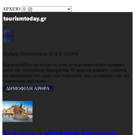
ΑΡΧΕΙΟ
Αριθμός Πιστοποίησης Μ.Η.Τ. 242908
Δημιουργήθηκε με στόχο να γίνει το κορυφαίο ειδησεογραφικό
portal της τουριστικής βιομηχανίας. Ο χρήστης μαθαίνει ειδήσεις
και παρασκήνια στο χώρο του τουρισμού, των μεταφορών και του
τουριστικού real estate.
ΔΗΜΟΦΙΛΗ ΑΡΘΡΑ
Αυτός είναι ο φθηνότερος προορισμός