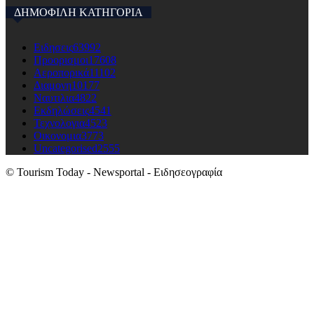
ΔΗΜΟΦΙΛΗ ΚΑΤΗΓΟΡΙΑ
Ειδησεις
63992
Προορισμοι
17608
Αεροπορικά
11102
Διαμονη
10177
Ναυτιλια
4822
Εκδηλώσεις
4541
Τεχνολογια
4523
Οικονομια
3773
Uncategorised
2555
© Tourism Today - Newsportal - Ειδησεογραφία