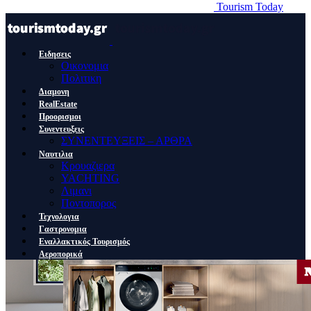
Tourism Today
Ειδησεις
Οικονομια
Πολιτικη
Διαμονη
RealEstate
Προορισμοι
Συνεντευξεις
ΣΥΝΕΝΤΕΥΞΕΙΣ – ΑΡΘΡΑ
Ναυτιλια
Κρουαζιερα
YACHTING
Λιμανι
Ποντοπορος
Τεχνολογια
Γαστρονομια
Εναλλακτικός Τουρισμός
Αεροπορικά