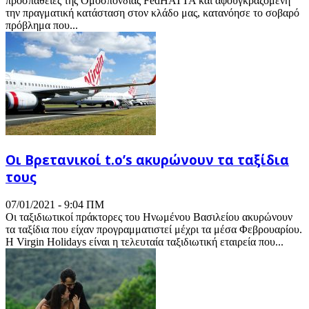
προσπάθειες της Ομοσπονδίας FedHATTA και αφουγκραζόμενη
την πραγματική κατάσταση στον κλάδο μας, κατανόησε το σοβαρό
πρόβλημα που...
Οι Βρετανικοί t.o’s ακυρώνουν τα ταξίδια
τους
07/01/2021 - 9:04 ΠΜ
Οι ταξιδιωτικοί πράκτορες του Ηνωμένου Βασιλείου ακυρώνουν
τα ταξίδια που είχαν προγραμματιστεί μέχρι τα μέσα Φεβρουαρίου.
Η Virgin Holidays είναι η τελευταία ταξιδιωτική εταιρεία που...