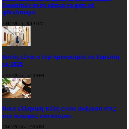
διακοπών στον κόσμο το φετινό
φθινόπωρο
30/09/2025 - 8:19 ΠΜ
Αυτός είναι ο top προορισμός σε Ευρώπη
το 2025
24/10/2025 - 5:48 ΜΜ
Ποια ελληνική πόλη είναι ανάμεσα στις
πιο όμορφες του κόσμου
25/08/2024 - 1:36 ΜΜ