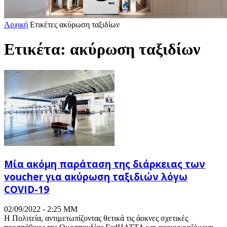
Αρχική
Ετικέτες
ακύρωση ταξιδίων
Ετικέτα: ακύρωση ταξιδίων
Μία ακόμη παράταση της διάρκειας των
voucher για ακύρωση ταξιδιών λόγω
COVID-19
02/09/2022 - 2:25 ΜΜ
Η Πολιτεία, αντιμετωπίζοντας θετικά τις άοκνες σχετικές