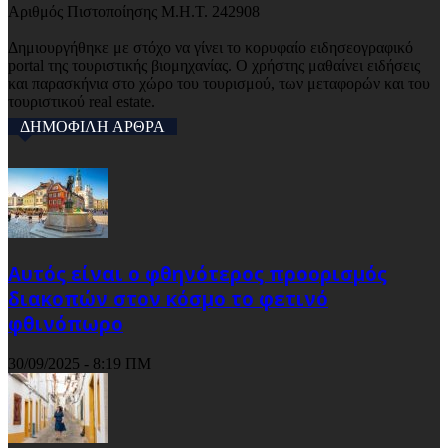
Αριθμός Πιστοποίησης Μ.Η.Τ. 242908
Δημιουργήθηκε με στόχο να γίνει το κορυφαίο ειδησεογραφικό
portal της τουριστικής βιομηχανίας. Ο χρήστης μαθαίνει ειδήσεις
και παρασκήνια στο χώρο του τουρισμού, των μεταφορών και του
τουριστικού real estate.
ΔΗΜΟΦΙΛΗ ΑΡΘΡΑ
Αυτός είναι ο φθηνότερος προορισμός
διακοπών στον κόσμο το φετινό
φθινόπωρο
30/09/2025 - 8:19 ΠΜ