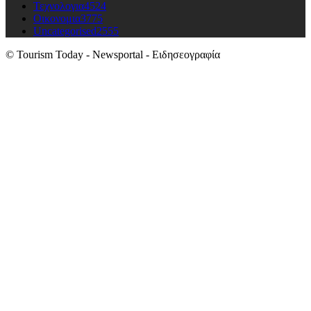
Τεχνολογια
4524
Οικονομια
3775
Uncategorised
2555
© Tourism Today - Newsportal - Ειδησεογραφία