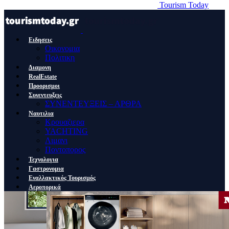
Tourism Today
Ειδησεις
Οικονομια
Πολιτικη
Διαμονη
RealEstate
Προορισμοι
Συνεντευξεις
ΣΥΝΕΝΤΕΥΞΕΙΣ – ΑΡΘΡΑ
Ναυτιλια
Κρουαζιερα
YACHTING
Λιμανι
Ποντοπορος
Τεχνολογια
Γαστρονομια
Εναλλακτικός Τουρισμός
Αεροπορικά