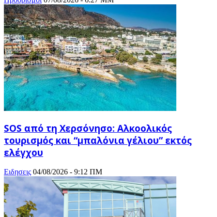
SOS από τη Χερσόνησο: Αλκοολικός
τουρισμός και “μπαλόνια γέλιου” εκτός
ελέγχου
Ειδησεις
04/08/2026 - 9:12 ΠΜ