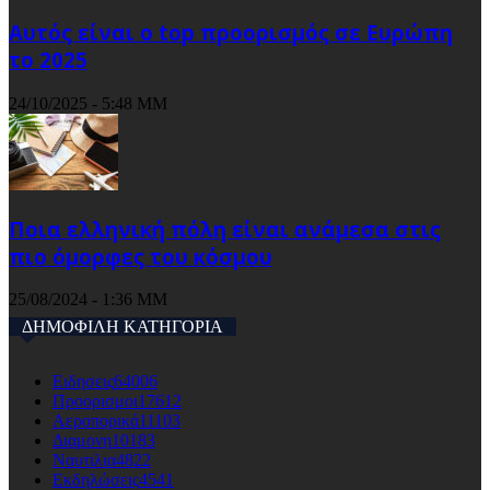
Αυτός είναι ο top προορισμός σε Ευρώπη
το 2025
24/10/2025 - 5:48 ΜΜ
Ποια ελληνική πόλη είναι ανάμεσα στις
πιο όμορφες του κόσμου
25/08/2024 - 1:36 ΜΜ
ΔΗΜΟΦΙΛΗ ΚΑΤΗΓΟΡΙΑ
Ειδησεις
64006
Προορισμοι
17612
Αεροπορικά
11103
Διαμονη
10183
Ναυτιλια
4822
Εκδηλώσεις
4541