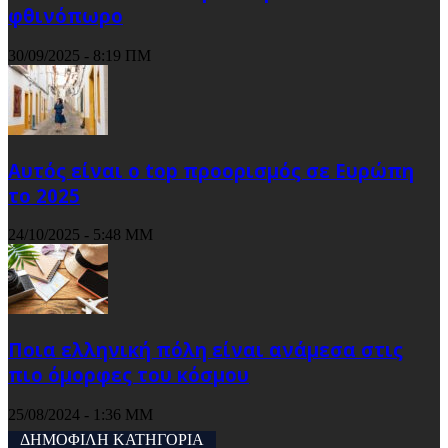
φθινόπωρο
30/09/2025 - 8:19 ΠΜ
Αυτός είναι ο top προορισμός σε Ευρώπη
το 2025
24/10/2025 - 5:48 ΜΜ
Ποια ελληνική πόλη είναι ανάμεσα στις
πιο όμορφες του κόσμου
25/08/2024 - 1:36 ΜΜ
ΔΗΜΟΦΙΛΗ ΚΑΤΗΓΟΡΙΑ