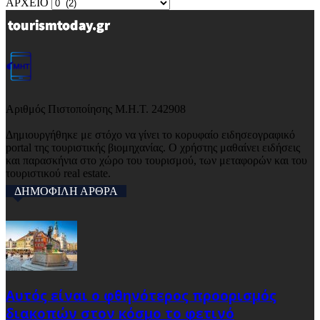
ΑΡΧΕΙΟ
Αριθμός Πιστοποίησης Μ.Η.Τ. 242908
Δημιουργήθηκε με στόχο να γίνει το κορυφαίο ειδησεογραφικό
portal της τουριστικής βιομηχανίας. Ο χρήστης μαθαίνει ειδήσεις
και παρασκήνια στο χώρο του τουρισμού, των μεταφορών και του
τουριστικού real estate.
ΔΗΜΟΦΙΛΗ ΑΡΘΡΑ
Αυτός είναι ο φθηνότερος προορισμός
διακοπών στον κόσμο το φετινό