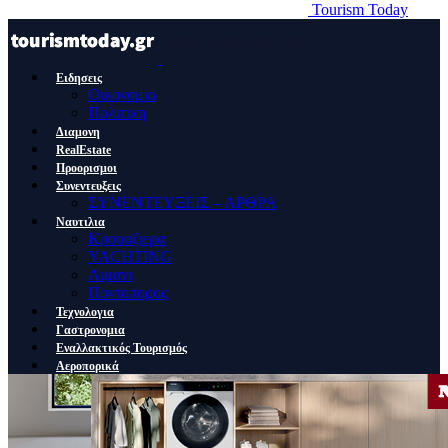
Tourism Today
Ειδησεις
Οικονομια
Πολιτικη
Διαμονη
RealEstate
Προορισμοι
Συνεντευξεις
ΣΥΝΕΝΤΕΥΞΕΙΣ – ΑΡΘΡΑ
Ναυτιλια
Κρουαζιερα
YACHTING
Λιμανι
Ποντοπορος
Τεχνολογια
Γαστρονομια
Εναλλακτικός Τουρισμός
Αεροπορικά