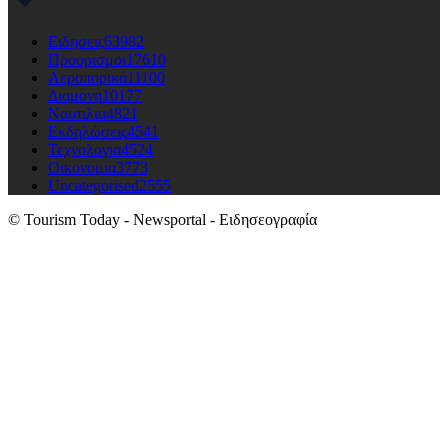
Ειδησεις
63982
Προορισμοι
17610
Αεροπορικά
11100
Διαμονη
10177
Ναυτιλια
4821
Εκδηλώσεις
4541
Τεχνολογια
4524
Οικονομια
3773
Uncategorised
2555
© Tourism Today - Newsportal - Ειδησεογραφία