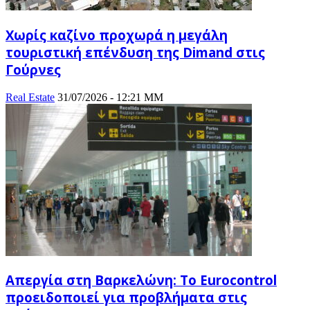
Χωρίς καζίνο προχωρά η μεγάλη
τουριστική επένδυση της Dimand στις
Γούρνες
Real Estate
31/07/2026 - 12:21 ΜΜ
Απεργία στη Βαρκελώνη: To Eurocontrol
προειδοποιεί για προβλήματα στις