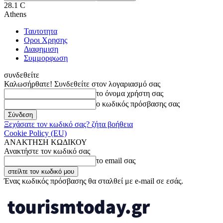
28.1
C
Athens
Ταυτοτητα
Οροι Χρησης
Διαφημιση
Συμμορφωση
συνδεθείτε
Καλωσήρθατε! Συνδεθείτε στον λογαριασμό σας
το όνομα χρήστη σας
ο κωδικός πρόσβασης σας
Ξεχάσατε τον κωδικό σας? ζήτα βοήθεια
Cookie Policy (EU)
ΑΝΑΚΤΗΣΗ ΚΩΔΙΚΟΥ
Ανακτήστε τον κωδικό σας
το email σας
Ένας κωδικός πρόσβασης θα σταλθεί με e-mail σε εσάς.