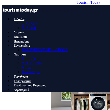
Tourism Today
Ειδησεις
Οικονομια
Πολιτικη
Διαμονη
RealEstate
Προορισμοι
Συνεντευξεις
ΣΥΝΕΝΤΕΥΞΕΙΣ – ΑΡΘΡΑ
Ναυτιλια
Κρουαζιερα
YACHTING
Λιμανι
Ποντοπορος
Τεχνολογια
Γαστρονομια
Εναλλακτικός Τουρισμός
Αεροπορικά