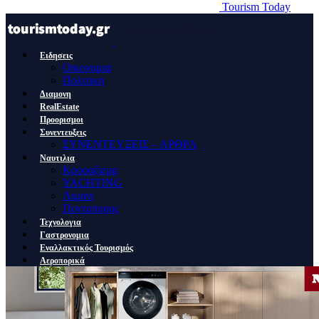
Tourism Today
Ειδησεις
Οικονομια
Πολιτικη
Διαμονη
RealEstate
Προορισμοι
Συνεντευξεις
ΣΥΝΕΝΤΕΥΞΕΙΣ – ΑΡΘΡΑ
Ναυτιλια
Κρουαζιερα
YACHTING
Λιμανι
Ποντοπορος
Τεχνολογια
Γαστρονομια
Εναλλακτικός Τουρισμός
Αεροπορικά