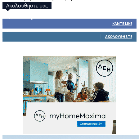
Ακολουθήστε μας
32,793
Υποστηρικτές
ΚΆΝΤΕ LIKE
1,914
Ακόλουθοι
ΑΚΟΛΟΥΘΉΣΤΕ