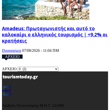
Amadeus: Πρωταγωνιστής και αυτό το
καλοκαίρι ο ελληνικός τουρισμός | +9,2% οι
κρατήσεις
Προορισμοι
07/08/2026 - 11:04 ΠΜ
ΑΡΧΕΙΟ
ΑΡΧΕΙΟ
Αριθμός Πιστοποίησης Μ.Η.Τ. 242908