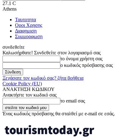
27.1
C
Athens
Ταυτοτητα
Οροι Χρησης
Διαφημιση
Συμμορφωση
συνδεθείτε
Καλωσήρθατε! Συνδεθείτε στον λογαριασμό σας
το όνομα χρήστη σας
ο κωδικός πρόσβασης σας
Ξεχάσατε τον κωδικό σας? ζήτα βοήθεια
Cookie Policy (EU)
ΑΝΑΚΤΗΣΗ ΚΩΔΙΚΟΥ
Ανακτήστε τον κωδικό σας
το email σας
Ένας κωδικός πρόσβασης θα σταλθεί με e-mail σε εσάς.