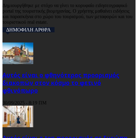
Δημιουργήθηκε με στόχο να γίνει το κορυφαίο ειδησεογραφικό
portal της τουριστικής βιομηχανίας. Ο χρήστης μαθαίνει ειδήσεις
και παρασκήνια στο χώρο του τουρισμού, των μεταφορών και του
τουριστικού real estate.
ΔΗΜΟΦΙΛΗ ΑΡΘΡΑ
Αυτός είναι ο φθηνότερος προορισμός
διακοπών στον κόσμο το φετινό
φθινόπωρο
30/09/2025 - 8:19 ΠΜ
Αυτός είναι ο top προορισμός σε Ευρώπη