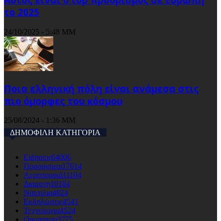
το 2025
24/10/2025 - 5:48 ΜΜ
Ποια ελληνική πόλη είναι ανάμεσα στις
πιο όμορφες του κόσμου
25/08/2024 - 1:36 ΜΜ
ΔΗΜΟΦΙΛΗ ΚΑΤΗΓΟΡΙΑ
Ειδησεις
64006
Προορισμοι
17614
Αεροπορικά
11104
Διαμονη
10184
Ναυτιλια
4824
Εκδηλώσεις
4541
Τεχνολογια
4524
Οικονομια
3775