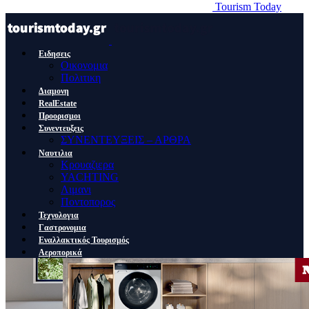
Tourism Today
Ειδησεις
Οικονομια
Πολιτικη
Διαμονη
RealEstate
Προορισμοι
Συνεντευξεις
ΣΥΝΕΝΤΕΥΞΕΙΣ – ΑΡΘΡΑ
Ναυτιλια
Κρουαζιερα
YACHTING
Λιμανι
Ποντοπορος
Τεχνολογια
Γαστρονομια
Εναλλακτικός Τουρισμός
Αεροπορικά