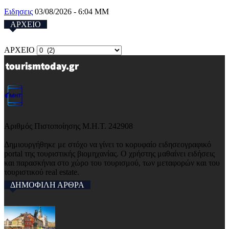
Ειδησεις
03/08/2026 - 6:04 ΜΜ
ΑΡΧΕΙΟ
ΑΡΧΕΙΟ
Αριθμός Πιστοποίησης Μ.Η.Τ. 242908
Δημιουργήθηκε με στόχο να γίνει το κορυφαίο ειδησεογραφικό
portal της τουριστικής βιομηχανίας. Ο χρήστης μαθαίνει ειδήσεις
και παρασκήνια στο χώρο του τουρισμού, των μεταφορών και του
τουριστικού real estate.
ΔΗΜΟΦΙΛΗ ΑΡΘΡΑ