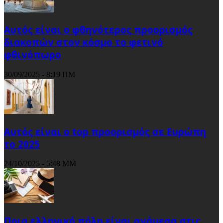
Αυτός είναι ο φθηνότερος προορισμός
διακοπών στον κόσμο το φετινό
φθινόπωρο
30/09/2025 - 8:19 ΠΜ
Αυτός είναι ο top προορισμός σε Ευρώπη
το 2025
24/10/2025 - 5:48 ΜΜ
Ποια ελληνική πόλη είναι ανάμεσα στις