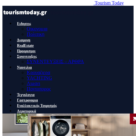
Tourism Today
Ειδησεις
Οικονομια
Πολιτικη
Διαμονη
RealEstate
Προορισμοι
Συνεντευξεις
ΣΥΝΕΝΤΕΥΞΕΙΣ – ΑΡΘΡΑ
Ναυτιλια
Κρουαζιερα
YACHTING
Λιμανι
Ποντοπορος
Τεχνολογια
Γαστρονομια
Εναλλακτικός Τουρισμός
Αεροπορικά