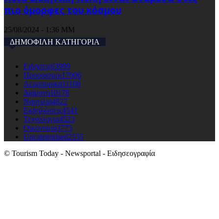
πιο όμορφες του κόσμου
25/08/2024 - 1:36 ΜΜ
ΔΗΜΟΦΙΛΗ ΚΑΤΗΓΟΡΙΑ
Ειδησεις
63999
Προορισμοι
17606
Αεροπορικά
11100
Διαμονη
10178
Ναυτιλια
4822
Εκδηλώσεις
4541
Τεχνολογια
4523
Οικονομια
3775
Uncategorised
2555
© Tourism Today - Newsportal - Ειδησεογραφία