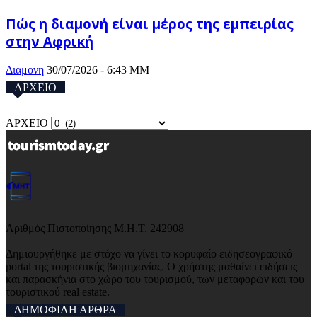
Πώς η διαμονή είναι μέρος της εμπειρίας
στην Αφρική
Διαμονη
30/07/2026 - 6:43 ΜΜ
ΑΡΧΕΙΟ
ΑΡΧΕΙΟ
Αριθμός Πιστοποίησης Μ.Η.Τ. 242908
Δημιουργήθηκε με στόχο να γίνει το κορυφαίο ειδησεογραφικό
portal της τουριστικής βιομηχανίας. Ο χρήστης μαθαίνει ειδήσεις
και παρασκήνια στο χώρο του τουρισμού, των μεταφορών και του
τουριστικού real estate.
ΔΗΜΟΦΙΛΗ ΑΡΘΡΑ