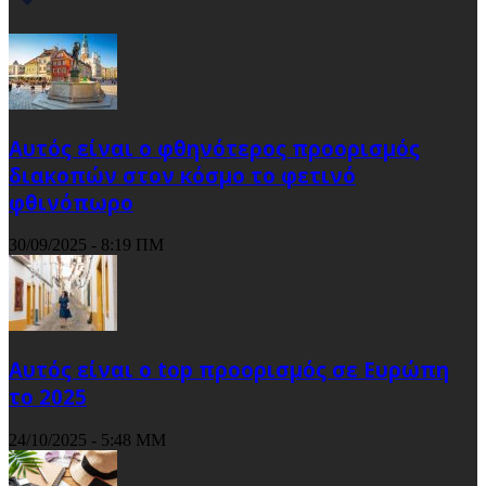
Αυτός είναι ο φθηνότερος προορισμός
διακοπών στον κόσμο το φετινό
φθινόπωρο
30/09/2025 - 8:19 ΠΜ
Αυτός είναι ο top προορισμός σε Ευρώπη
το 2025
24/10/2025 - 5:48 ΜΜ