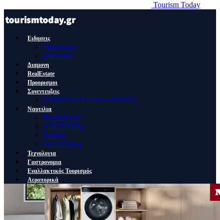
Tourism Today
Ειδησεις
Οικονομια
Πολιτικη
Διαμονη
RealEstate
Προορισμοι
Συνεντευξεις
ΣΥΝΕΝΤΕΥΞΕΙΣ – ΑΡΘΡΑ
Ναυτιλια
Κρουαζιερα
YACHTING
Λιμανι
Ποντοπορος
Τεχνολογια
Γαστρονομια
Εναλλακτικός Τουρισμός
Αεροπορικά