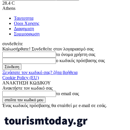
28.4
C
Athens
Ταυτοτητα
Οροι Χρησης
Διαφημιση
Συμμορφωση
συνδεθείτε
Καλωσήρθατε! Συνδεθείτε στον λογαριασμό σας
το όνομα χρήστη σας
ο κωδικός πρόσβασης σας
Ξεχάσατε τον κωδικό σας? ζήτα βοήθεια
Cookie Policy (EU)
ΑΝΑΚΤΗΣΗ ΚΩΔΙΚΟΥ
Ανακτήστε τον κωδικό σας
το email σας
Ένας κωδικός πρόσβασης θα σταλθεί με e-mail σε εσάς.