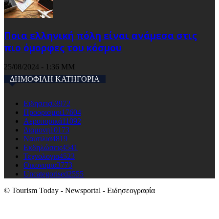
Ποια ελληνική πόλη είναι ανάμεσα στις
πιο όμορφες του κόσμου
25/08/2024 - 1:36 ΜΜ
ΔΗΜΟΦΙΛΗ ΚΑΤΗΓΟΡΙΑ
Ειδησεις
63972
Προορισμοι
17604
Αεροπορικά
11092
Διαμονη
10173
Ναυτιλια
4819
Εκδηλώσεις
4541
Τεχνολογια
4523
Οικονομια
3773
Uncategorised
2555
© Tourism Today - Newsportal - Ειδησεογραφία