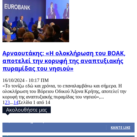
Αρναουτάκης: «Η ολοκλήρωση του ΒΟΑΚ,
αποτελεί την κορυφή της αναπτυξιακής
πυραμίδας του νησιού»
16/10/2024 - 10:17 ΠΜ
«Το τονίζω εδώ και χρόνια, το επαναλαμβάνω και σήμερα. Η
ολοκλήρωση του Βόρειου Οδικού Άξονα Κρήτης, αποτελεί την
κορυφή της αναπτυξιακής πυραμίδας του νησιού»,...
1
2
3
...
14
Σελίδα 1 από 14
Ακολουθήστε μας
32,793
Υποστηρικτές
ΚΆΝΤΕ LIKE
1,914
Ακόλουθοι