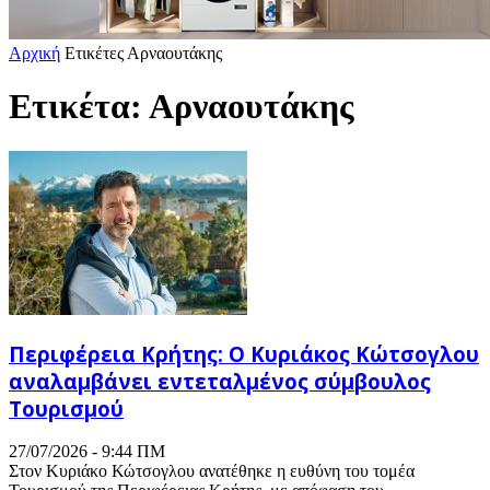
Αρχική
Ετικέτες
Αρναουτάκης
Ετικέτα: Αρναουτάκης
Περιφέρεια Κρήτης: Ο Κυριάκος Κώτσογλου
αναλαμβάνει εντεταλμένος σύμβουλος
Τουρισμού
27/07/2026 - 9:44 ΠΜ
Στον Κυριάκο Κώτσογλου ανατέθηκε η ευθύνη του τομέα