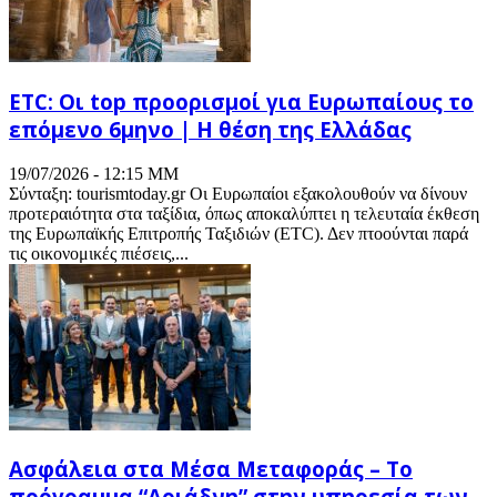
ETC: Οι top προορισμοί για Ευρωπαίους το
επόμενο 6μηνο | Η θέση της Ελλάδας
19/07/2026 - 12:15 ΜΜ
Σύνταξη: tourismtoday.gr Οι Ευρωπαίοι εξακολουθούν να δίνουν
προτεραιότητα στα ταξίδια, όπως αποκαλύπτει η τελευταία έκθεση
της Ευρωπαϊκής Επιτροπής Ταξιδιών (ETC). Δεν πτοούνται παρά
τις οικονομικές πιέσεις,...
Ασφάλεια στα Μέσα Μεταφοράς – Το
πρόγραμμα “Αριάδνη” στην υπηρεσία των