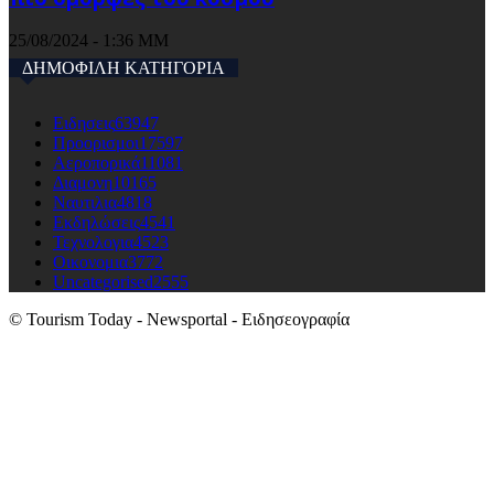
25/08/2024 - 1:36 ΜΜ
ΔΗΜΟΦΙΛΗ ΚΑΤΗΓΟΡΙΑ
Ειδησεις
63947
Προορισμοι
17597
Αεροπορικά
11081
Διαμονη
10165
Ναυτιλια
4818
Εκδηλώσεις
4541
Τεχνολογια
4523
Οικονομια
3772
Uncategorised
2555
© Tourism Today - Newsportal - Ειδησεογραφία