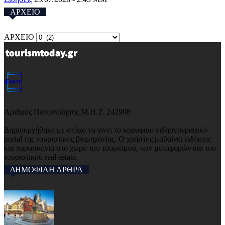
ΑΡΧΕΙΟ
ΑΡΧΕΙΟ
Αριθμός Πιστοποίησης Μ.Η.Τ. 242908
Δημιουργήθηκε με στόχο να γίνει το κορυφαίο ειδησεογραφικό
portal της τουριστικής βιομηχανίας. Ο χρήστης μαθαίνει ειδήσεις
και παρασκήνια στο χώρο του τουρισμού, των μεταφορών και του
τουριστικού real estate.
ΔΗΜΟΦΙΛΗ ΑΡΘΡΑ