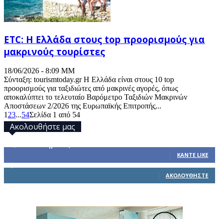
ETC: Η Ελλάδα στους top προορισμούς για
μακρινούς τουρίστες
18/06/2026 - 8:09 ΜΜ
Σύνταξη: tourismtoday.gr Η Ελλάδα είναι στους 10 top
προορισμούς για ταξιδιώτες από μακρινές αγορές, όπως
αποκαλύπτει το τελευταίο Βαρόμετρο Ταξιδιών Μακρινών
Αποστάσεων 2/2026 της Ευρωπαϊκής Επιτροπής...
1
2
3
...
54
Σελίδα 1 από 54
Ακολουθήστε μας
32,793
Υποστηρικτές
ΚΆΝΤΕ LIKE
1,914
Ακόλουθοι
ΑΚΟΛΟΥΘΉΣΤΕ