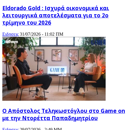
Eldorado Gold : Ισχυρά οικονομικά και
λειτουργικά αποτελέσματα για το 2ο
τρίμηνο του 2026
Ειδησεις
31/07/2026 - 11:02 ΠΜ
Ο Απόστολος Τεληκωστόγλου στο Game on
με την Ντορέττα Παπαδημητρίου
Ειδησεις
29/07/2026 - 2:49 ΜΜ