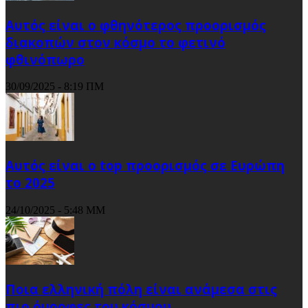
Αυτός είναι ο φθηνότερος προορισμός
διακοπών στον κόσμο το φετινό
φθινόπωρο
30/09/2025 - 8:19 ΠΜ
Αυτός είναι ο top προορισμός σε Ευρώπη
το 2025
24/10/2025 - 5:48 ΜΜ
Ποια ελληνική πόλη είναι ανάμεσα στις
πιο όμορφες του κόσμου