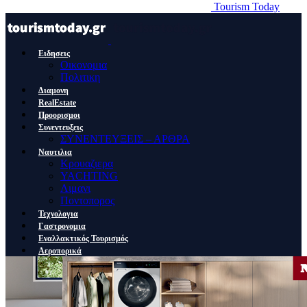
Tourism Today
Ειδησεις
Οικονομια
Πολιτικη
Διαμονη
RealEstate
Προορισμοι
Συνεντευξεις
ΣΥΝΕΝΤΕΥΞΕΙΣ – ΑΡΘΡΑ
Ναυτιλια
Κρουαζιερα
YACHTING
Λιμανι
Ποντοπορος
Τεχνολογια
Γαστρονομια
Εναλλακτικός Τουρισμός
Αεροπορικά