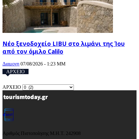
Νέο ξενοδοχείο LIBU στο λιμάνι της Ίου
από τον όμιλο Calilo
Διαμονη
07/08/2026 - 1:23 ΜΜ
ΑΡΧΕΙΟ
ΑΡΧΕΙΟ
Αριθμός Πιστοποίησης Μ.Η.Τ. 242908