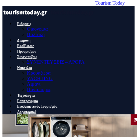
Tourism Today
Ειδησεις
Οικονομια
Πολιτικη
Διαμονη
RealEstate
Προορισμοι
Συνεντευξεις
ΣΥΝΕΝΤΕΥΞΕΙΣ – ΑΡΘΡΑ
Ναυτιλια
Κρουαζιερα
YACHTING
Λιμανι
Ποντοπορος
Τεχνολογια
Γαστρονομια
Εναλλακτικός Τουρισμός
Αεροπορικά