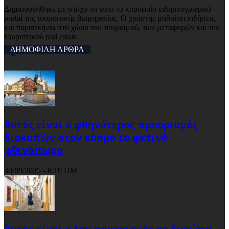
Δημιουργήθηκε με στόχο να γίνει το κορυφαίο ειδησεογραφικό
portal της τουριστικής βιομηχανίας. Ο χρήστης μαθαίνει ειδήσεις
και παρασκήνια στο χώρο του τουρισμού, των μεταφορών και του
τουριστικού real estate.
ΔΗΜΟΦΙΛΗ ΑΡΘΡΑ
Αυτός είναι ο φθηνότερος προορισμός
διακοπών στον κόσμο το φετινό
φθινόπωρο
30/09/2025 - 8:19 ΠΜ
Αυτός είναι ο top προορισμός σε Ευρώπη