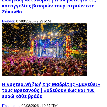
καταγγελίες βιασμών τουριστριών στη
Ζάκυνθο
Ειδησεις
07/08/2026 - 2:29 ΜΜ
Η νυχτερινή ζωή της Μαδρίτης «μαγεύει»
τους Βρετανούς | Ξοδεύουν έως και 100
ευρώ κάθε βράδυ
Προορισμοι
02/08/2026 - 10:37 ΠΜ