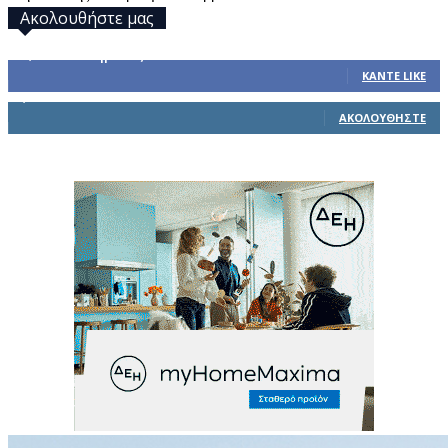
Ακολουθήστε μας
32,793
Υποστηρικτές
ΚΆΝΤΕ LIKE
1,914
Ακόλουθοι
ΑΚΟΛΟΥΘΉΣΤΕ