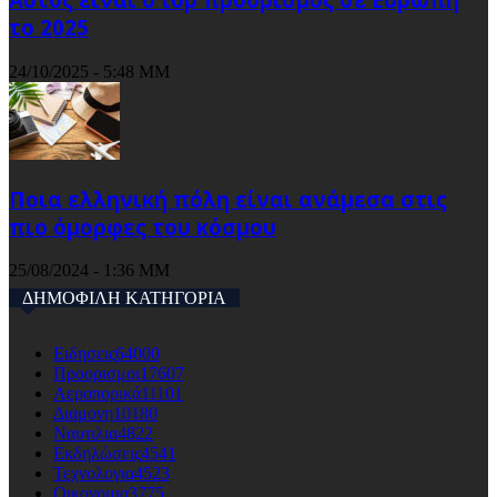
το 2025
24/10/2025 - 5:48 ΜΜ
Ποια ελληνική πόλη είναι ανάμεσα στις
πιο όμορφες του κόσμου
25/08/2024 - 1:36 ΜΜ
ΔΗΜΟΦΙΛΗ ΚΑΤΗΓΟΡΙΑ
Ειδησεις
64000
Προορισμοι
17607
Αεροπορικά
11101
Διαμονη
10180
Ναυτιλια
4822
Εκδηλώσεις
4541
Τεχνολογια
4523
Οικονομια
3775