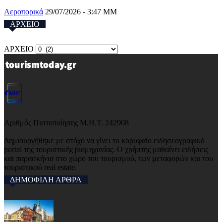
Αεροπορικά
29/07/2026 - 3:47 ΜΜ
ΑΡΧΕΙΟ
ΑΡΧΕΙΟ
Αριθμός Πιστοποίησης Μ.Η.Τ. 242908
Δημιουργήθηκε με στόχο να γίνει το κορυφαίο ειδησεογραφικό
portal της τουριστικής βιομηχανίας. Ο χρήστης μαθαίνει ειδήσεις
και παρασκήνια στο χώρο του τουρισμού, των μεταφορών και του
τουριστικού real estate.
ΔΗΜΟΦΙΛΗ ΑΡΘΡΑ