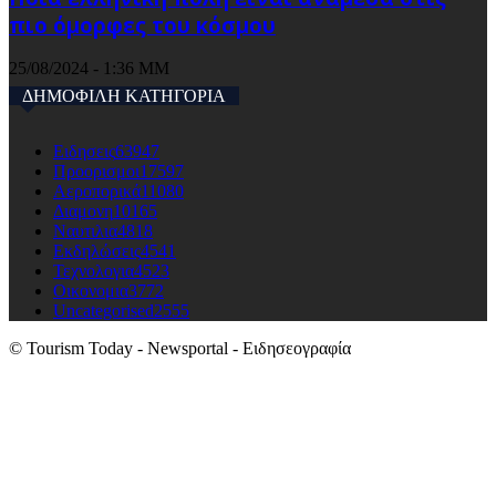
πιο όμορφες του κόσμου
25/08/2024 - 1:36 ΜΜ
ΔΗΜΟΦΙΛΗ ΚΑΤΗΓΟΡΙΑ
Ειδησεις
63947
Προορισμοι
17597
Αεροπορικά
11080
Διαμονη
10165
Ναυτιλια
4818
Εκδηλώσεις
4541
Τεχνολογια
4523
Οικονομια
3772
Uncategorised
2555
© Tourism Today - Newsportal - Ειδησεογραφία