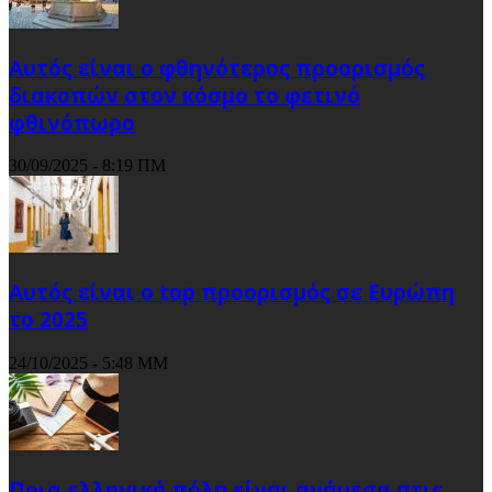
Αυτός είναι ο φθηνότερος προορισμός
διακοπών στον κόσμο το φετινό
φθινόπωρο
30/09/2025 - 8:19 ΠΜ
Αυτός είναι ο top προορισμός σε Ευρώπη
το 2025
24/10/2025 - 5:48 ΜΜ
Ποια ελληνική πόλη είναι ανάμεσα στις