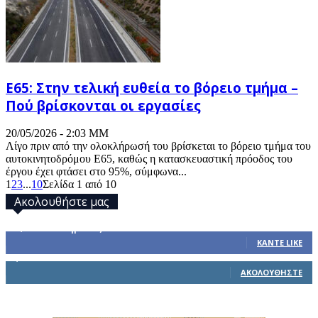
Ε65: Στην τελική ευθεία το βόρειο τμήμα –
Πού βρίσκονται οι εργασίες
20/05/2026 - 2:03 ΜΜ
Λίγο πριν από την ολοκλήρωσή του βρίσκεται το βόρειο τμήμα του
αυτοκινητοδρόμου Ε65, καθώς η κατασκευαστική πρόοδος του
έργου έχει φτάσει στο 95%, σύμφωνα...
1
2
3
...
10
Σελίδα 1 από 10
Ακολουθήστε μας
32,793
Υποστηρικτές
ΚΆΝΤΕ LIKE
1,914
Ακόλουθοι
ΑΚΟΛΟΥΘΉΣΤΕ