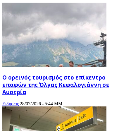
Ο ορεινός τουρισμός στο επίκεντρο
επαφών της Όλγας Κεφαλογιάννη σε
Αυστρία
Ειδησεις
28/07/2026 - 5:44 ΜΜ