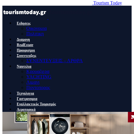
Tourism Today
Ειδησεις
Οικονομια
Πολιτικη
Διαμονη
RealEstate
Προορισμοι
Συνεντευξεις
ΣΥΝΕΝΤΕΥΞΕΙΣ – ΑΡΘΡΑ
Ναυτιλια
Κρουαζιερα
YACHTING
Λιμανι
Ποντοπορος
Τεχνολογια
Γαστρονομια
Εναλλακτικός Τουρισμός
Αεροπορικά