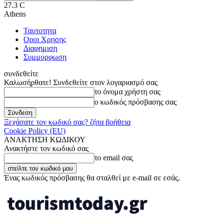
27.3
C
Athens
Ταυτοτητα
Οροι Χρησης
Διαφημιση
Συμμορφωση
συνδεθείτε
Καλωσήρθατε! Συνδεθείτε στον λογαριασμό σας
το όνομα χρήστη σας
ο κωδικός πρόσβασης σας
Ξεχάσατε τον κωδικό σας? ζήτα βοήθεια
Cookie Policy (EU)
ΑΝΑΚΤΗΣΗ ΚΩΔΙΚΟΥ
Ανακτήστε τον κωδικό σας
το email σας
Ένας κωδικός πρόσβασης θα σταλθεί με e-mail σε εσάς.