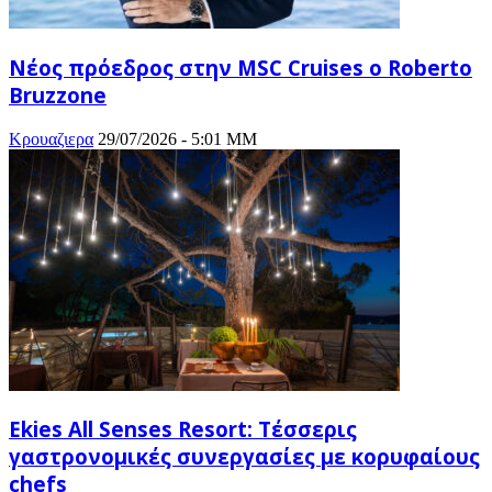
Νέος πρόεδρος στην MSC Cruises ο Roberto
Bruzzone
Κρουαζιερα
29/07/2026 - 5:01 ΜΜ
Ekies All Senses Resort: Τέσσερις
γαστρονομικές συνεργασίες με κορυφαίους
chefs