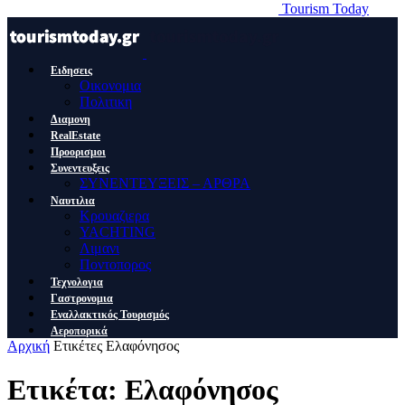
Tourism Today
Ειδησεις
Οικονομια
Πολιτικη
Διαμονη
RealEstate
Προορισμοι
Συνεντευξεις
ΣΥΝΕΝΤΕΥΞΕΙΣ – ΑΡΘΡΑ
Ναυτιλια
Κρουαζιερα
YACHTING
Λιμανι
Ποντοπορος
Τεχνολογια
Γαστρονομια
Εναλλακτικός Τουρισμός
Αεροπορικά
Αρχική
Ετικέτες
Ελαφόνησος
Ετικέτα: Ελαφόνησος