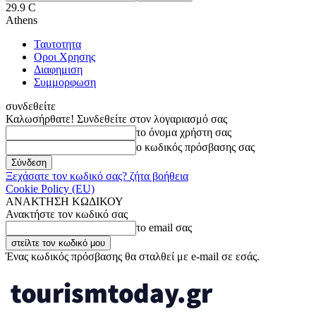
29.9
C
Athens
Ταυτοτητα
Οροι Χρησης
Διαφημιση
Συμμορφωση
συνδεθείτε
Καλωσήρθατε! Συνδεθείτε στον λογαριασμό σας
το όνομα χρήστη σας
ο κωδικός πρόσβασης σας
Ξεχάσατε τον κωδικό σας? ζήτα βοήθεια
Cookie Policy (EU)
ΑΝΑΚΤΗΣΗ ΚΩΔΙΚΟΥ
Ανακτήστε τον κωδικό σας
το email σας
Ένας κωδικός πρόσβασης θα σταλθεί με e-mail σε εσάς.