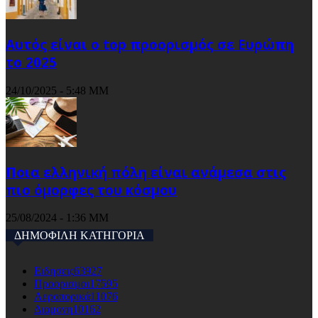
Αυτός είναι ο top προορισμός σε Ευρώπη
το 2025
24/10/2025 - 5:48 ΜΜ
Ποια ελληνική πόλη είναι ανάμεσα στις
πιο όμορφες του κόσμου
25/08/2024 - 1:36 ΜΜ
ΔΗΜΟΦΙΛΗ ΚΑΤΗΓΟΡΙΑ
Ειδησεις
63927
Προορισμοι
17595
Αεροπορικά
11076
Διαμονη
10162