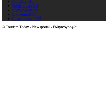
Ναυτιλια
4815
Εκδηλώσεις
4541
Τεχνολογια
4523
Οικονομια
3771
Uncategorised
2555
© Tourism Today - Newsportal - Ειδησεογραφία