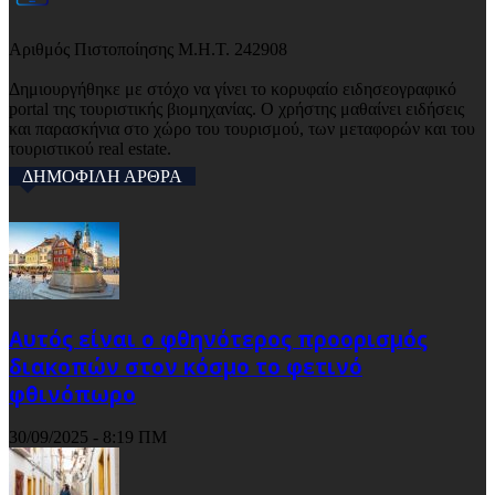
Αριθμός Πιστοποίησης Μ.Η.Τ. 242908
Δημιουργήθηκε με στόχο να γίνει το κορυφαίο ειδησεογραφικό
portal της τουριστικής βιομηχανίας. Ο χρήστης μαθαίνει ειδήσεις
και παρασκήνια στο χώρο του τουρισμού, των μεταφορών και του
τουριστικού real estate.
ΔΗΜΟΦΙΛΗ ΑΡΘΡΑ
Αυτός είναι ο φθηνότερος προορισμός
διακοπών στον κόσμο το φετινό
φθινόπωρο
30/09/2025 - 8:19 ΠΜ