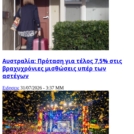
Αυστραλία: Πρόταση για τέλος 7,5% στις
βραχυχρόνιες μισθώσεις υπέρ των
αστέγων
Ειδησεις
31/07/2026 - 3:37 ΜΜ