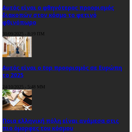
Αυτός είναι ο φθηνότερος προορισμός
διακοπών στον κόσμο το φετινό
φθινόπωρο
30/09/2025 - 8:19 ΠΜ
Αυτός είναι ο top προορισμός σε Ευρώπη
το 2025
24/10/2025 - 5:48 ΜΜ
Ποια ελληνική πόλη είναι ανάμεσα στις
πιο όμορφες του κόσμου