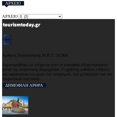
ΑΡΧΕΙΟ
ΑΡΧΕΙΟ
Αριθμός Πιστοποίησης Μ.Η.Τ. 242908
Δημιουργήθηκε με στόχο να γίνει το κορυφαίο ειδησεογραφικό
portal της τουριστικής βιομηχανίας. Ο χρήστης μαθαίνει ειδήσεις
και παρασκήνια στο χώρο του τουρισμού, των μεταφορών και του
τουριστικού real estate.
ΔΗΜΟΦΙΛΗ ΑΡΘΡΑ