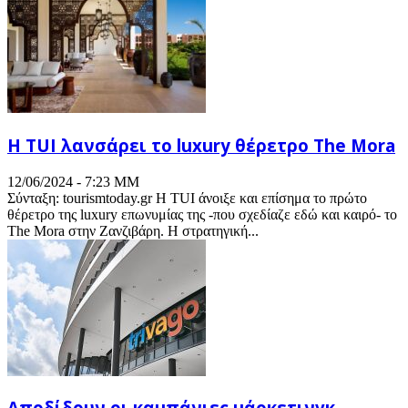
Η TUI λανσάρει το luxury θέρετρο The Mora
12/06/2024 - 7:23 ΜΜ
Σύνταξη: tourismtoday.gr Η TUI άνοιξε και επίσημα το πρώτο
θέρετρο της luxury επωνυμίας της -που σχεδίαζε εδώ και καιρό- το
The Mora στην Ζανζιβάρη. Η στρατηγική...
Αποδίδουν οι καμπάνιες μάρκετινγκ