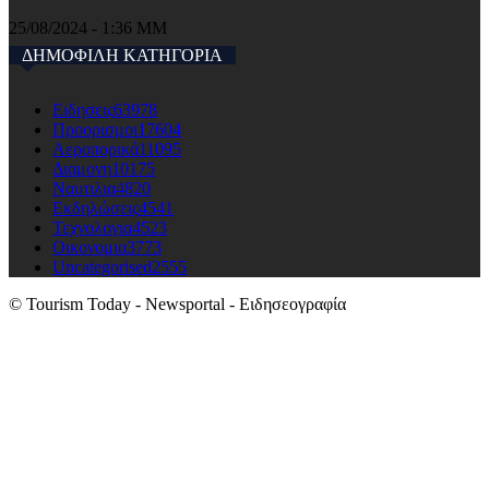
25/08/2024 - 1:36 ΜΜ
ΔΗΜΟΦΙΛΗ ΚΑΤΗΓΟΡΙΑ
Ειδησεις
63978
Προορισμοι
17604
Αεροπορικά
11095
Διαμονη
10175
Ναυτιλια
4820
Εκδηλώσεις
4541
Τεχνολογια
4523
Οικονομια
3773
Uncategorised
2555
© Tourism Today - Newsportal - Ειδησεογραφία