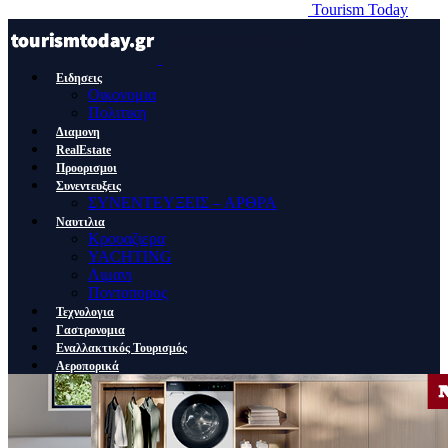
Tourism Today
Ειδησεις
Οικονομια
Πολιτικη
Διαμονη
RealEstate
Προορισμοι
Συνεντευξεις
ΣΥΝΕΝΤΕΥΞΕΙΣ – ΑΡΘΡΑ
Ναυτιλια
Κρουαζιερα
YACHTING
Λιμανι
Ποντοπορος
Τεχνολογια
Γαστρονομια
Εναλλακτικός Τουρισμός
Αεροπορικά