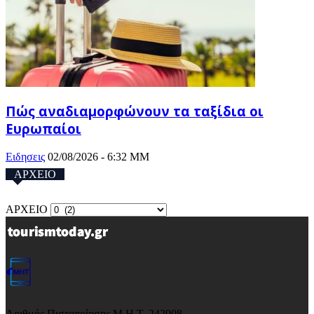
Πώς αναδιαμορφώνουν τα ταξίδια οι
Ευρωπαίοι
Ειδησεις
02/08/2026 - 6:32 ΜΜ
ΑΡΧΕΙΟ
ΑΡΧΕΙΟ
Αριθμός Πιστοποίησης Μ.Η.Τ. 242908