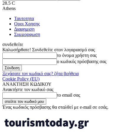
28.5
C
Athens
Ταυτοτητα
Οροι Χρησης
Διαφημιση
Συμμορφωση
συνδεθείτε
Καλωσήρθατε! Συνδεθείτε στον λογαριασμό σας
το όνομα χρήστη σας
ο κωδικός πρόσβασης σας
Ξεχάσατε τον κωδικό σας? ζήτα βοήθεια
Cookie Policy (EU)
ΑΝΑΚΤΗΣΗ ΚΩΔΙΚΟΥ
Ανακτήστε τον κωδικό σας
το email σας
Ένας κωδικός πρόσβασης θα σταλθεί με e-mail σε εσάς.