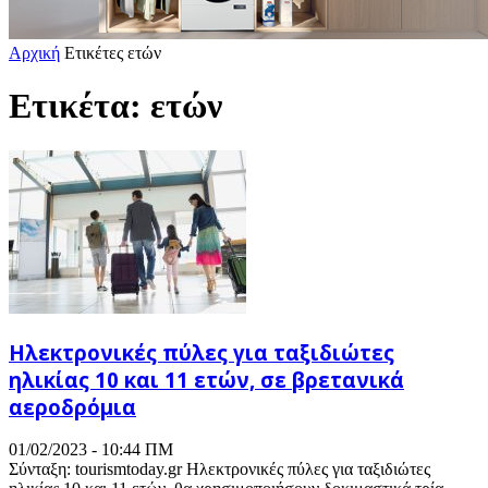
Αρχική
Ετικέτες
ετών
Ετικέτα: ετών
Ηλεκτρονικές πύλες για ταξιδιώτες
ηλικίας 10 και 11 ετών, σε βρετανικά
αεροδρόμια
01/02/2023 - 10:44 ΠΜ
Σύνταξη: tourismtoday.gr Ηλεκτρονικές πύλες για ταξιδιώτες