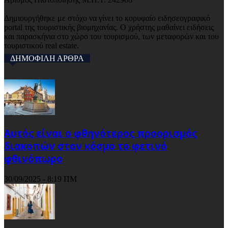
Δημιουργήθηκε με στόχο να γίνει το κορυφαίο ειδησεογραφικό
portal της τουριστικής βιομηχανίας. Ο χρήστης μαθαίνει ειδήσεις
και παρασκήνια στο χώρο του τουρισμού, των μεταφορών και του
τουριστικού real estate.
ΔΗΜΟΦΙΛΗ ΑΡΘΡΑ
Αυτός είναι ο φθηνότερος προορισμός
διακοπών στον κόσμο το φετινό
φθινόπωρο
30/09/2025 - 8:19 ΠΜ