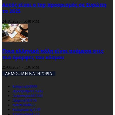
Αυτός είναι ο top προορισμός σε Ευρώπη
το 2025
24/10/2025 - 5:48 ΜΜ
Ποια ελληνική πόλη είναι ανάμεσα στις
πιο όμορφες του κόσμου
25/08/2024 - 1:36 ΜΜ
ΔΗΜΟΦΙΛΗ ΚΑΤΗΓΟΡΙΑ
Ειδησεις
63999
Προορισμοι
17606
Αεροπορικά
11100
Διαμονη
10178
Ναυτιλια
4822
Εκδηλώσεις
4541
Τεχνολογια
4523