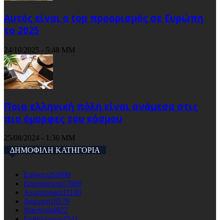
Αυτός είναι ο top προορισμός σε Ευρώπη
το 2025
24/10/2025 - 5:48 ΜΜ
Ποια ελληνική πόλη είναι ανάμεσα στις
πιο όμορφες του κόσμου
25/08/2024 - 1:36 ΜΜ
ΔΗΜΟΦΙΛΗ ΚΑΤΗΓΟΡΙΑ
Ειδησεις
63999
Προορισμοι
17606
Αεροπορικά
11100
Διαμονη
10178
Ναυτιλια
4822
Εκδηλώσεις
4541