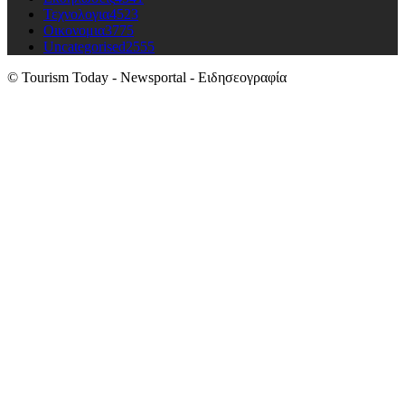
Τεχνολογια
4523
Οικονομια
3775
Uncategorised
2555
© Tourism Today - Newsportal - Ειδησεογραφία