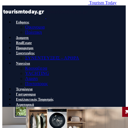
Tourism Today
Ειδησεις
Οικονομια
Πολιτικη
Διαμονη
RealEstate
Προορισμοι
Συνεντευξεις
ΣΥΝΕΝΤΕΥΞΕΙΣ – ΑΡΘΡΑ
Ναυτιλια
Κρουαζιερα
YACHTING
Λιμανι
Ποντοπορος
Τεχνολογια
Γαστρονομια
Εναλλακτικός Τουρισμός
Αεροπορικά