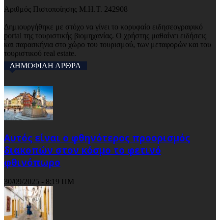
Αριθμός Πιστοποίησης Μ.Η.Τ. 242908
Δημιουργήθηκε με στόχο να γίνει το κορυφαίο ειδησεογραφικό
portal της τουριστικής βιομηχανίας. Ο χρήστης μαθαίνει ειδήσεις
και παρασκήνια στο χώρο του τουρισμού, των μεταφορών και του
τουριστικού real estate.
ΔΗΜΟΦΙΛΗ ΑΡΘΡΑ
Αυτός είναι ο φθηνότερος προορισμός
διακοπών στον κόσμο το φετινό
φθινόπωρο
30/09/2025 - 8:19 ΠΜ