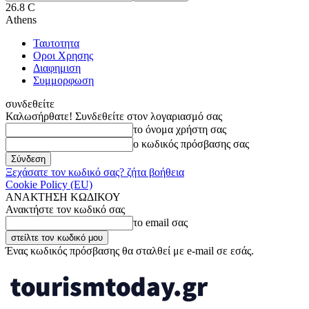
26.8
C
Athens
Ταυτοτητα
Οροι Χρησης
Διαφημιση
Συμμορφωση
συνδεθείτε
Καλωσήρθατε! Συνδεθείτε στον λογαριασμό σας
το όνομα χρήστη σας
ο κωδικός πρόσβασης σας
Ξεχάσατε τον κωδικό σας? ζήτα βοήθεια
Cookie Policy (EU)
ΑΝΑΚΤΗΣΗ ΚΩΔΙΚΟΥ
Ανακτήστε τον κωδικό σας
το email σας
Ένας κωδικός πρόσβασης θα σταλθεί με e-mail σε εσάς.