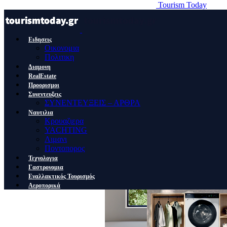
Tourism Today
Ειδησεις
Οικονομια
Πολιτικη
Διαμονη
RealEstate
Προορισμοι
Συνεντευξεις
ΣΥΝΕΝΤΕΥΞΕΙΣ – ΑΡΘΡΑ
Ναυτιλια
Κρουαζιερα
YACHTING
Λιμανι
Ποντοπορος
Τεχνολογια
Γαστρονομια
Εναλλακτικός Τουρισμός
Αεροπορικά