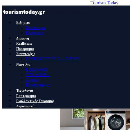
Tourism Today
Ειδησεις
Οικονομια
Πολιτικη
Διαμονη
RealEstate
Προορισμοι
Συνεντευξεις
ΣΥΝΕΝΤΕΥΞΕΙΣ – ΑΡΘΡΑ
Ναυτιλια
Κρουαζιερα
YACHTING
Λιμανι
Ποντοπορος
Τεχνολογια
Γαστρονομια
Εναλλακτικός Τουρισμός
Αεροπορικά