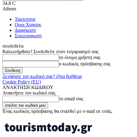
34.8
C
Athens
Ταυτοτητα
Οροι Χρησης
Διαφημιση
Συμμορφωση
συνδεθείτε
Καλωσήρθατε! Συνδεθείτε στον λογαριασμό σας
το όνομα χρήστη σας
ο κωδικός πρόσβασης σας
Ξεχάσατε τον κωδικό σας? ζήτα βοήθεια
Cookie Policy (EU)
ΑΝΑΚΤΗΣΗ ΚΩΔΙΚΟΥ
Ανακτήστε τον κωδικό σας
το email σας
Ένας κωδικός πρόσβασης θα σταλθεί με e-mail σε εσάς.