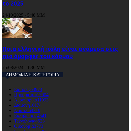
το 2025
24/10/2025 - 5:48 ΜΜ
Ποια ελληνική πόλη είναι ανάμεσα στις
πιο όμορφες του κόσμου
25/08/2024 - 1:36 ΜΜ
ΔΗΜΟΦΙΛΗ ΚΑΤΗΓΟΡΙΑ
Ειδησεις
63973
Προορισμοι
17604
Αεροπορικά
11093
Διαμονη
10174
Ναυτιλια
4819
Εκδηλώσεις
4541
Τεχνολογια
4523
Οικονομια
3773