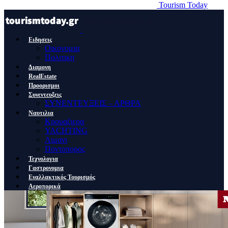
Tourism Today
Ειδησεις
Οικονομια
Πολιτικη
Διαμονη
RealEstate
Προορισμοι
Συνεντευξεις
ΣΥΝΕΝΤΕΥΞΕΙΣ – ΑΡΘΡΑ
Ναυτιλια
Κρουαζιερα
YACHTING
Λιμανι
Ποντοπορος
Τεχνολογια
Γαστρονομια
Εναλλακτικός Τουρισμός
Αεροπορικά