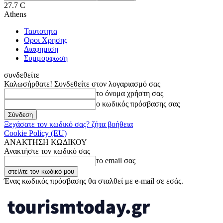
27.7
C
Athens
Ταυτοτητα
Οροι Χρησης
Διαφημιση
Συμμορφωση
συνδεθείτε
Καλωσήρθατε! Συνδεθείτε στον λογαριασμό σας
το όνομα χρήστη σας
ο κωδικός πρόσβασης σας
Ξεχάσατε τον κωδικό σας? ζήτα βοήθεια
Cookie Policy (EU)
ΑΝΑΚΤΗΣΗ ΚΩΔΙΚΟΥ
Ανακτήστε τον κωδικό σας
το email σας
Ένας κωδικός πρόσβασης θα σταλθεί με e-mail σε εσάς.