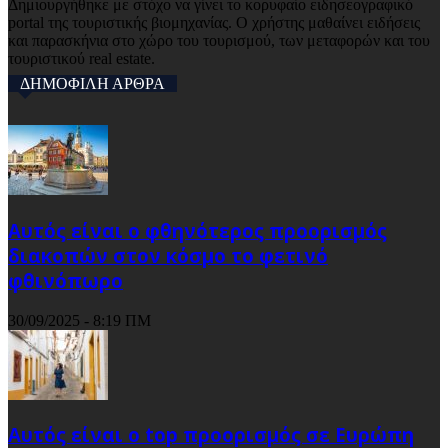
Δημιουργήθηκε με στόχο να γίνει το κορυφαίο ειδησεογραφικό
portal της τουριστικής βιομηχανίας. Ο χρήστης μαθαίνει ειδήσεις
και παρασκήνια στο χώρο του τουρισμού, των μεταφορών και του
τουριστικού real estate.
ΔΗΜΟΦΙΛΗ ΑΡΘΡΑ
Αυτός είναι ο φθηνότερος προορισμός
διακοπών στον κόσμο το φετινό
φθινόπωρο
30/09/2025 - 8:19 ΠΜ
Αυτός είναι ο top προορισμός σε Ευρώπη