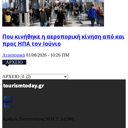
Που κινήθηκε η αεροπορική κίνηση από και
προς ΗΠΑ τον Ιούνιο
Αεροπορικά
01/08/2026 - 10:26 ΠΜ
ΑΡΧΕΙΟ
ΑΡΧΕΙΟ
Αριθμός Πιστοποίησης Μ.Η.Τ. 242908