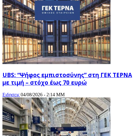
UBS: “Ψήφος εμπιστοσύνης” στη ΓΕΚ ΤΕΡΝΑ
με τιμή – στόχο έως 70 ευρώ
Ειδησεις
04/08/2026 - 2:14 ΜΜ