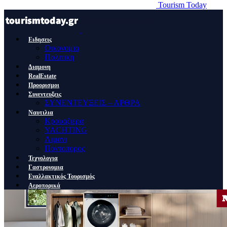
Tourism Today
Ειδησεις
Οικονομια
Πολιτικη
Διαμονη
RealEstate
Προορισμοι
Συνεντευξεις
ΣΥΝΕΝΤΕΥΞΕΙΣ – ΑΡΘΡΑ
Ναυτιλια
Κρουαζιερα
YACHTING
Λιμανι
Ποντοπορος
Τεχνολογια
Γαστρονομια
Εναλλακτικός Τουρισμός
Αεροπορικά