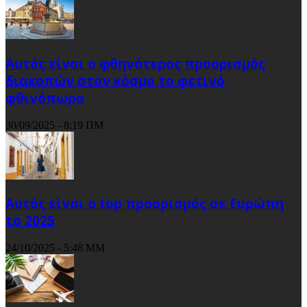
Αυτός είναι ο φθηνότερος προορισμός
διακοπών στον κόσμο το φετινό
φθινόπωρο
30/09/2025 - 8:19 ΠΜ
Αυτός είναι ο top προορισμός σε Ευρώπη
το 2025
24/10/2025 - 5:48 ΜΜ