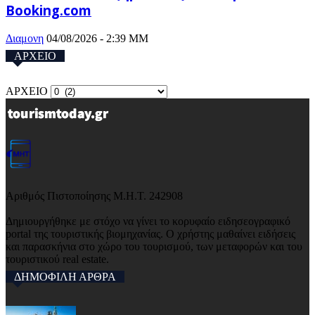
Booking.com
Διαμονη
04/08/2026 - 2:39 ΜΜ
ΑΡΧΕΙΟ
ΑΡΧΕΙΟ
Αριθμός Πιστοποίησης Μ.Η.Τ. 242908
Δημιουργήθηκε με στόχο να γίνει το κορυφαίο ειδησεογραφικό
portal της τουριστικής βιομηχανίας. Ο χρήστης μαθαίνει ειδήσεις
και παρασκήνια στο χώρο του τουρισμού, των μεταφορών και του
τουριστικού real estate.
ΔΗΜΟΦΙΛΗ ΑΡΘΡΑ