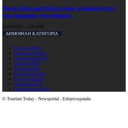
Ποια ελληνική πόλη είναι ανάμεσα στις
πιο όμορφες του κόσμου
25/08/2024 - 1:36 ΜΜ
ΔΗΜΟΦΙΛΗ ΚΑΤΗΓΟΡΙΑ
Ειδησεις
64003
Προορισμοι
17611
Αεροπορικά
11102
Διαμονη
10182
Ναυτιλια
4822
Εκδηλώσεις
4541
Τεχνολογια
4524
Οικονομια
3775
Uncategorised
2555
© Tourism Today - Newsportal - Ειδησεογραφία