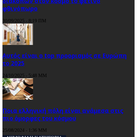
διακοπών στον κόσμο το φετινό
φθινόπωρο
30/09/2025 - 8:19 ΠΜ
Αυτός είναι ο top προορισμός σε Ευρώπη
το 2025
24/10/2025 - 5:48 ΜΜ
Ποια ελληνική πόλη είναι ανάμεσα στις
πιο όμορφες του κόσμου
25/08/2024 - 1:36 ΜΜ