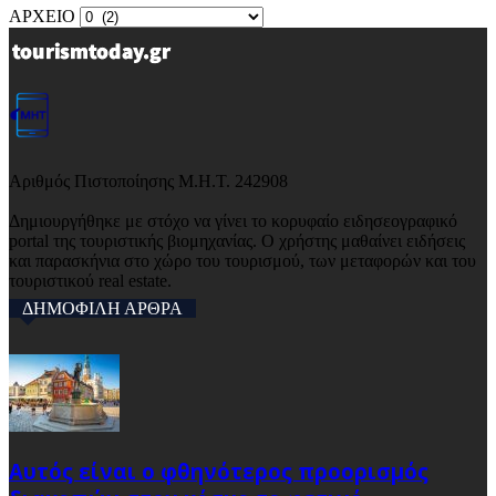
ΑΡΧΕΙΟ
Αριθμός Πιστοποίησης Μ.Η.Τ. 242908
Δημιουργήθηκε με στόχο να γίνει το κορυφαίο ειδησεογραφικό
portal της τουριστικής βιομηχανίας. Ο χρήστης μαθαίνει ειδήσεις
και παρασκήνια στο χώρο του τουρισμού, των μεταφορών και του
τουριστικού real estate.
ΔΗΜΟΦΙΛΗ ΑΡΘΡΑ
Αυτός είναι ο φθηνότερος προορισμός