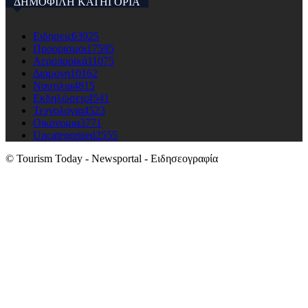
ΔΗΜΟΦΙΛΗ ΚΑΤΗΓΟΡΙΑ
Ειδησεις
63925
Προορισμοι
17595
Αεροπορικά
11075
Διαμονη
10162
Ναυτιλια
4815
Εκδηλώσεις
4541
Τεχνολογια
4523
Οικονομια
3771
Uncategorised
2555
© Tourism Today - Newsportal - Ειδησεογραφία