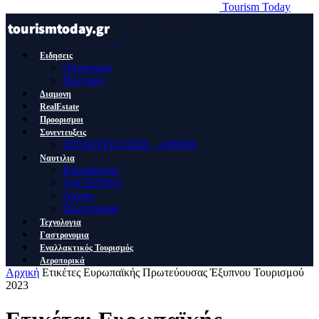
Tourism Today
Ειδησεις
Οικονομια
Πολιτικη
Διαμονη
RealEstate
Προορισμοι
Συνεντευξεις
ΣΥΝΕΝΤΕΥΞΕΙΣ – ΑΡΘΡΑ
Ναυτιλια
Κρουαζιερα
YACHTING
Λιμανι
Ποντοπορος
Τεχνολογια
Γαστρονομια
Εναλλακτικός Τουρισμός
Αεροπορικά
Αρχική
Ετικέτες
Ευρωπαϊκής Πρωτεύουσας Έξυπνου Τουρισμού
2023