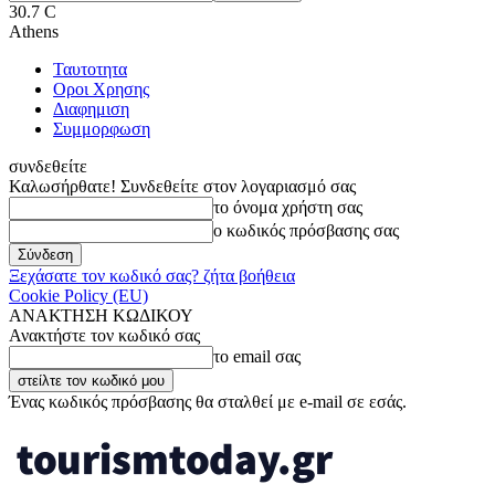
30.7
C
Athens
Ταυτοτητα
Οροι Χρησης
Διαφημιση
Συμμορφωση
συνδεθείτε
Καλωσήρθατε! Συνδεθείτε στον λογαριασμό σας
το όνομα χρήστη σας
ο κωδικός πρόσβασης σας
Ξεχάσατε τον κωδικό σας? ζήτα βοήθεια
Cookie Policy (EU)
ΑΝΑΚΤΗΣΗ ΚΩΔΙΚΟΥ
Ανακτήστε τον κωδικό σας
το email σας
Ένας κωδικός πρόσβασης θα σταλθεί με e-mail σε εσάς.