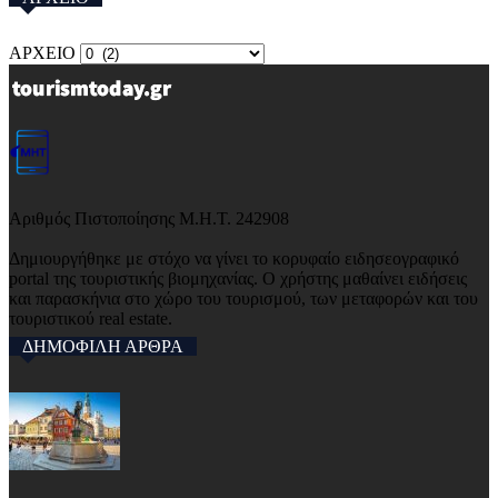
ΑΡΧΕΙΟ
Αριθμός Πιστοποίησης Μ.Η.Τ. 242908
Δημιουργήθηκε με στόχο να γίνει το κορυφαίο ειδησεογραφικό
portal της τουριστικής βιομηχανίας. Ο χρήστης μαθαίνει ειδήσεις
και παρασκήνια στο χώρο του τουρισμού, των μεταφορών και του
τουριστικού real estate.
ΔΗΜΟΦΙΛΗ ΑΡΘΡΑ