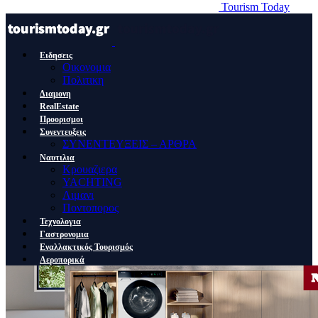
Tourism Today
Ειδησεις
Οικονομια
Πολιτικη
Διαμονη
RealEstate
Προορισμοι
Συνεντευξεις
ΣΥΝΕΝΤΕΥΞΕΙΣ – ΑΡΘΡΑ
Ναυτιλια
Κρουαζιερα
YACHTING
Λιμανι
Ποντοπορος
Τεχνολογια
Γαστρονομια
Εναλλακτικός Τουρισμός
Αεροπορικά