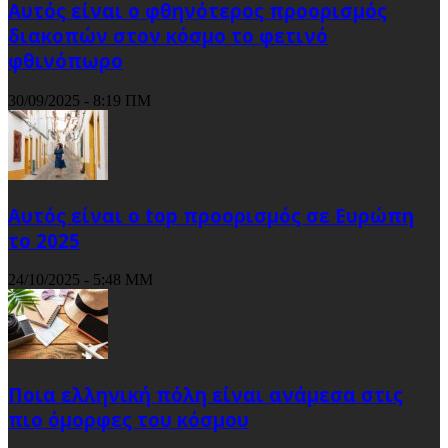
Αυτός είναι ο φθηνότερος προορισμός
διακοπών στον κόσμο το φετινό
φθινόπωρο
30/09/2025 - 8:19 ΠΜ
Αυτός είναι ο top προορισμός σε Ευρώπη
το 2025
24/10/2025 - 5:48 ΜΜ
Ποια ελληνική πόλη είναι ανάμεσα στις
πιο όμορφες του κόσμου