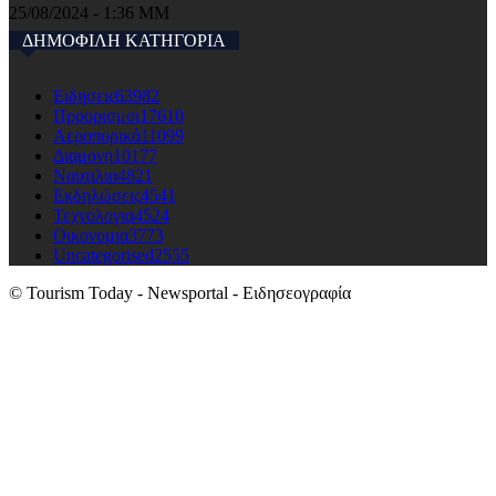
25/08/2024 - 1:36 ΜΜ
ΔΗΜΟΦΙΛΗ ΚΑΤΗΓΟΡΙΑ
Ειδησεις
63982
Προορισμοι
17610
Αεροπορικά
11099
Διαμονη
10177
Ναυτιλια
4821
Εκδηλώσεις
4541
Τεχνολογια
4524
Οικονομια
3773
Uncategorised
2555
© Tourism Today - Newsportal - Ειδησεογραφία