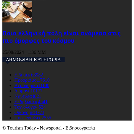
Ποια ελληνική πόλη είναι ανάμεσα στις
πιο όμορφες του κόσμου
25/08/2024 - 1:36 ΜΜ
ΔΗΜΟΦΙΛΗ ΚΑΤΗΓΟΡΙΑ
Ειδησεις
63982
Προορισμοι
17610
Αεροπορικά
11100
Διαμονη
10177
Ναυτιλια
4821
Εκδηλώσεις
4541
Τεχνολογια
4524
Οικονομια
3773
Uncategorised
2555
© Tourism Today - Newsportal - Ειδησεογραφία