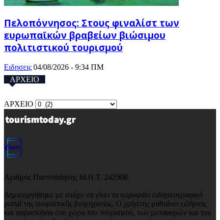
Πελοπόννησος: Στους φιναλίστ των
ευρωπαϊκών βραβείων βιώσιμου
πολιτιστικού τουρισμού
Ειδησεις
04/08/2026 - 9:34 ΠΜ
ΑΡΧΕΙΟ
ΑΡΧΕΙΟ
Αριθμός Πιστοποίησης Μ.Η.Τ. 242908
Δημιουργήθηκε με στόχο να γίνει το κορυφαίο ειδησεογραφικό
portal της τουριστικής βιομηχανίας. Ο χρήστης μαθαίνει ειδήσεις
και παρασκήνια στο χώρο του τουρισμού, των μεταφορών και του