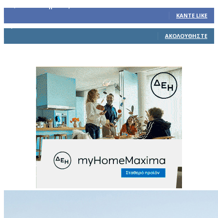
32,793
Υποστηρικτές
ΚΆΝΤΕ LIKE
1,914
Ακόλουθοι
ΑΚΟΛΟΥΘΉΣΤΕ