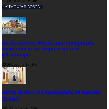
τουριστικού real estate.
ΔΗΜΟΦΙΛΗ ΑΡΘΡΑ
Αυτός είναι ο φθηνότερος προορισμός
διακοπών στον κόσμο το φετινό
φθινόπωρο
30/09/2025 - 8:19 ΠΜ
Αυτός είναι ο top προορισμός σε Ευρώπη
το 2025
24/10/2025 - 5:48 ΜΜ