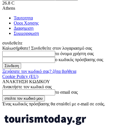
26.8
C
Athens
Ταυτοτητα
Οροι Χρησης
Διαφημιση
Συμμορφωση
συνδεθείτε
Καλωσήρθατε! Συνδεθείτε στον λογαριασμό σας
το όνομα χρήστη σας
ο κωδικός πρόσβασης σας
Ξεχάσατε τον κωδικό σας? ζήτα βοήθεια
Cookie Policy (EU)
ΑΝΑΚΤΗΣΗ ΚΩΔΙΚΟΥ
Ανακτήστε τον κωδικό σας
το email σας
Ένας κωδικός πρόσβασης θα σταλθεί με e-mail σε εσάς.