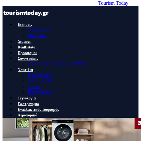
Tourism Today
Ειδησεις
Οικονομια
Πολιτικη
Διαμονη
RealEstate
Προορισμοι
Συνεντευξεις
ΣΥΝΕΝΤΕΥΞΕΙΣ – ΑΡΘΡΑ
Ναυτιλια
Κρουαζιερα
YACHTING
Λιμανι
Ποντοπορος
Τεχνολογια
Γαστρονομια
Εναλλακτικός Τουρισμός
Αεροπορικά