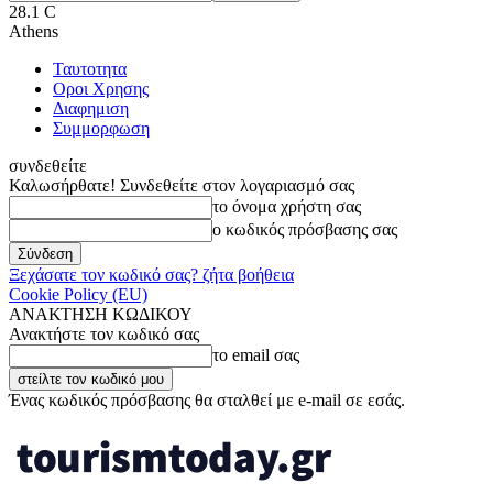
28.1
C
Athens
Ταυτοτητα
Οροι Χρησης
Διαφημιση
Συμμορφωση
συνδεθείτε
Καλωσήρθατε! Συνδεθείτε στον λογαριασμό σας
το όνομα χρήστη σας
ο κωδικός πρόσβασης σας
Ξεχάσατε τον κωδικό σας? ζήτα βοήθεια
Cookie Policy (EU)
ΑΝΑΚΤΗΣΗ ΚΩΔΙΚΟΥ
Ανακτήστε τον κωδικό σας
το email σας
Ένας κωδικός πρόσβασης θα σταλθεί με e-mail σε εσάς.