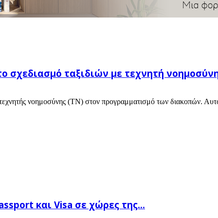
ο σχεδιασμό ταξιδιών με τεχνητή νοημοσύν
τεχνητής νοημοσύνης (ΤΝ) στον προγραμματισμό των διακοπών. Αυτό 
sport και Visa σε χώρες της...