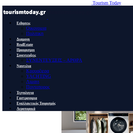
Tourism Today
Ειδησεις
Οικονομια
Πολιτικη
Διαμονη
RealEstate
Προορισμοι
Συνεντευξεις
ΣΥΝΕΝΤΕΥΞΕΙΣ – ΑΡΘΡΑ
Ναυτιλια
Κρουαζιερα
YACHTING
Λιμανι
Ποντοπορος
Τεχνολογια
Γαστρονομια
Εναλλακτικός Τουρισμός
Αεροπορικά