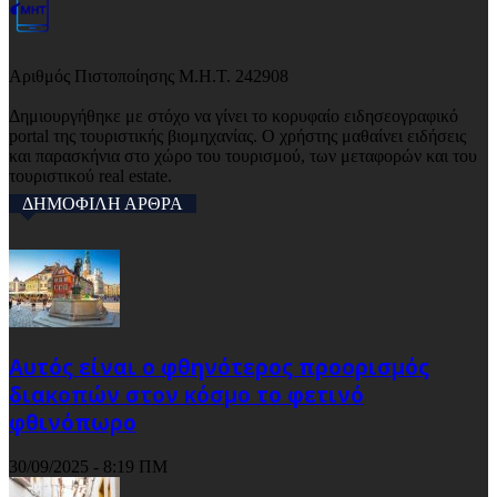
Αριθμός Πιστοποίησης Μ.Η.Τ. 242908
Δημιουργήθηκε με στόχο να γίνει το κορυφαίο ειδησεογραφικό
portal της τουριστικής βιομηχανίας. Ο χρήστης μαθαίνει ειδήσεις
και παρασκήνια στο χώρο του τουρισμού, των μεταφορών και του
τουριστικού real estate.
ΔΗΜΟΦΙΛΗ ΑΡΘΡΑ
Αυτός είναι ο φθηνότερος προορισμός
διακοπών στον κόσμο το φετινό
φθινόπωρο
30/09/2025 - 8:19 ΠΜ