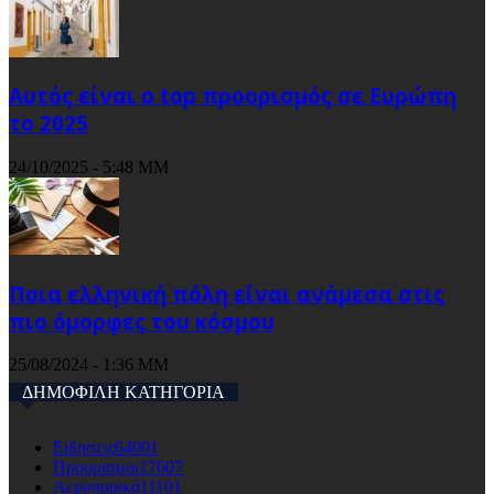
Αυτός είναι ο top προορισμός σε Ευρώπη
το 2025
24/10/2025 - 5:48 ΜΜ
Ποια ελληνική πόλη είναι ανάμεσα στις
πιο όμορφες του κόσμου
25/08/2024 - 1:36 ΜΜ
ΔΗΜΟΦΙΛΗ ΚΑΤΗΓΟΡΙΑ
Ειδησεις
64001
Προορισμοι
17607
Αεροπορικά
11101