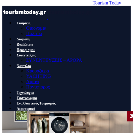
Tourism Today
Ειδησεις
Οικονομια
Πολιτικη
Διαμονη
RealEstate
Προορισμοι
Συνεντευξεις
ΣΥΝΕΝΤΕΥΞΕΙΣ – ΑΡΘΡΑ
Ναυτιλια
Κρουαζιερα
YACHTING
Λιμανι
Ποντοπορος
Τεχνολογια
Γαστρονομια
Εναλλακτικός Τουρισμός
Αεροπορικά