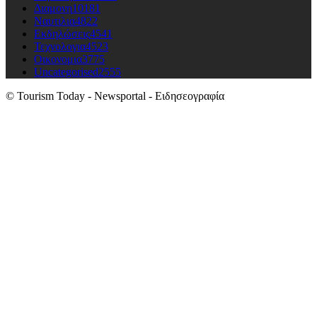
Διαμονη
10181
Ναυτιλια
4822
Εκδηλώσεις
4541
Τεχνολογια
4523
Οικονομια
3775
Uncategorised
2555
© Tourism Today - Newsportal - Ειδησεογραφία