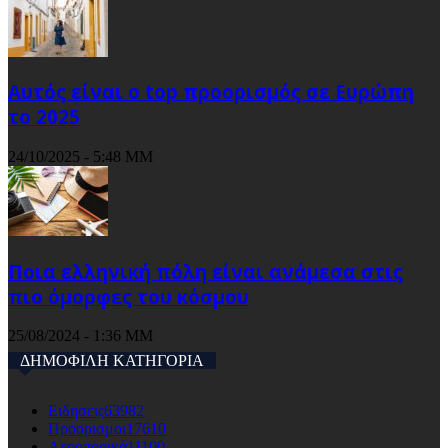
Αυτός είναι ο top προορισμός σε Ευρώπη
το 2025
24/10/2025 - 5:48 ΜΜ
Ποια ελληνική πόλη είναι ανάμεσα στις
πιο όμορφες του κόσμου
25/08/2024 - 1:36 ΜΜ
ΔΗΜΟΦΙΛΗ ΚΑΤΗΓΟΡΙΑ
Ειδησεις
63982
Προορισμοι
17610
Αεροπορικά
11100