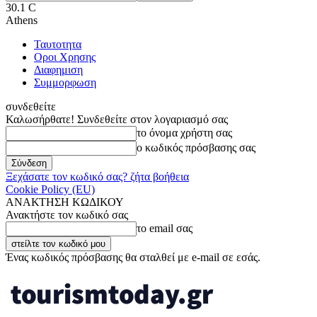
30.1
C
Athens
Ταυτοτητα
Οροι Χρησης
Διαφημιση
Συμμορφωση
συνδεθείτε
Καλωσήρθατε! Συνδεθείτε στον λογαριασμό σας
το όνομα χρήστη σας
ο κωδικός πρόσβασης σας
Ξεχάσατε τον κωδικό σας? ζήτα βοήθεια
Cookie Policy (EU)
ΑΝΑΚΤΗΣΗ ΚΩΔΙΚΟΥ
Ανακτήστε τον κωδικό σας
το email σας
Ένας κωδικός πρόσβασης θα σταλθεί με e-mail σε εσάς.