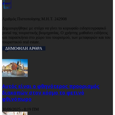
Αριθμός Πιστοποίησης Μ.Η.Τ. 242908
Δημιουργήθηκε με στόχο να γίνει το κορυφαίο ειδησεογραφικό
portal της τουριστικής βιομηχανίας. Ο χρήστης μαθαίνει ειδήσεις
και παρασκήνια στο χώρο του τουρισμού, των μεταφορών και του
τουριστικού real estate.
ΔΗΜΟΦΙΛΗ ΑΡΘΡΑ
Αυτός είναι ο φθηνότερος προορισμός
διακοπών στον κόσμο το φετινό
φθινόπωρο
30/09/2025 - 8:19 ΠΜ