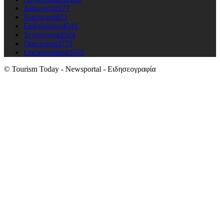
Διαμονη
10177
Ναυτιλια
4821
Εκδηλώσεις
4541
Τεχνολογια
4524
Οικονομια
3773
Uncategorised
2555
© Tourism Today - Newsportal - Ειδησεογραφία