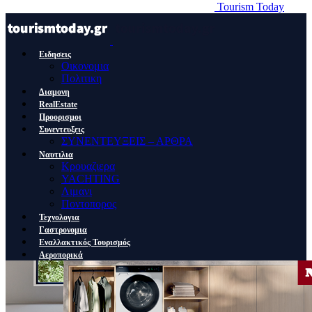
Tourism Today
Ειδησεις
Οικονομια
Πολιτικη
Διαμονη
RealEstate
Προορισμοι
Συνεντευξεις
ΣΥΝΕΝΤΕΥΞΕΙΣ – ΑΡΘΡΑ
Ναυτιλια
Κρουαζιερα
YACHTING
Λιμανι
Ποντοπορος
Τεχνολογια
Γαστρονομια
Εναλλακτικός Τουρισμός
Αεροπορικά