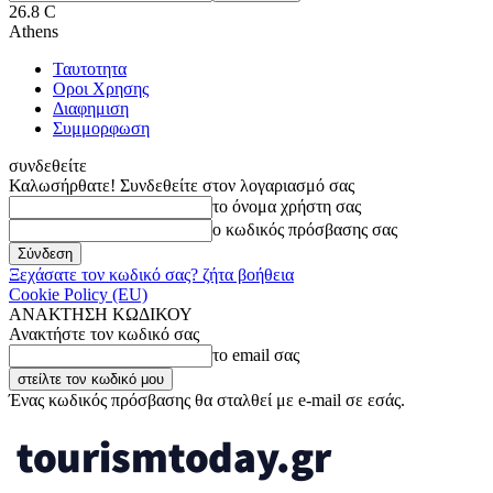
26.8
C
Athens
Ταυτοτητα
Οροι Χρησης
Διαφημιση
Συμμορφωση
συνδεθείτε
Καλωσήρθατε! Συνδεθείτε στον λογαριασμό σας
το όνομα χρήστη σας
ο κωδικός πρόσβασης σας
Ξεχάσατε τον κωδικό σας? ζήτα βοήθεια
Cookie Policy (EU)
ΑΝΑΚΤΗΣΗ ΚΩΔΙΚΟΥ
Ανακτήστε τον κωδικό σας
το email σας
Ένας κωδικός πρόσβασης θα σταλθεί με e-mail σε εσάς.