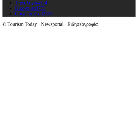
Τεχνολογια
4524
Οικονομια
3773
Uncategorised
2555
© Tourism Today - Newsportal - Ειδησεογραφία