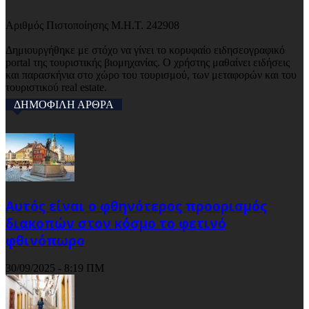
Αριθμός Πιστοποίησης Μ.Η.Τ. 242908
Δημιουργήθηκε με στόχο να γίνει το κορυφαίο ειδησεογραφικό
portal της τουριστικής βιομηχανίας. Ο χρήστης μαθαίνει ειδήσεις
και παρασκήνια στο χώρο του τουρισμού, των μεταφορών και του
τουριστικού real estate.
ΔΗΜΟΦΙΛΗ ΑΡΘΡΑ
Αυτός είναι ο φθηνότερος προορισμός
διακοπών στον κόσμο το φετινό
φθινόπωρο
30/09/2025 - 8:19 ΠΜ