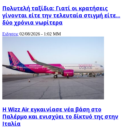
Πολυτελή ταξίδια: Γιατί οι κρατήσεις
γίνονται είτε την τελευταία στιγμή είτε…
δύο χρόνια νωρίτερα
Ειδησεις
02/08/2026 - 1:02 ΜΜ
Η Wizz Air εγκαινίασε νέα βάση στο
Παλέρμο και ενισχύει το δίκτυό της στην
Ιταλία