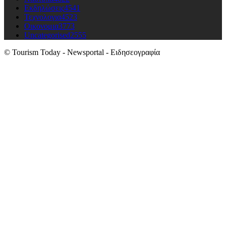
Εκδηλώσεις
4541
Τεχνολογια
4523
Οικονομια
3773
Uncategorised
2555
© Tourism Today - Newsportal - Ειδησεογραφία