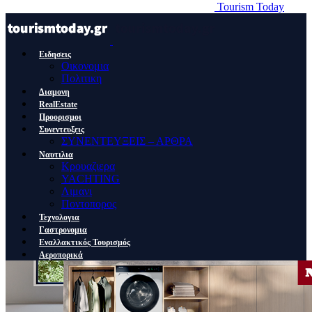
Tourism Today
Ειδησεις
Οικονομια
Πολιτικη
Διαμονη
RealEstate
Προορισμοι
Συνεντευξεις
ΣΥΝΕΝΤΕΥΞΕΙΣ – ΑΡΘΡΑ
Ναυτιλια
Κρουαζιερα
YACHTING
Λιμανι
Ποντοπορος
Τεχνολογια
Γαστρονομια
Εναλλακτικός Τουρισμός
Αεροπορικά