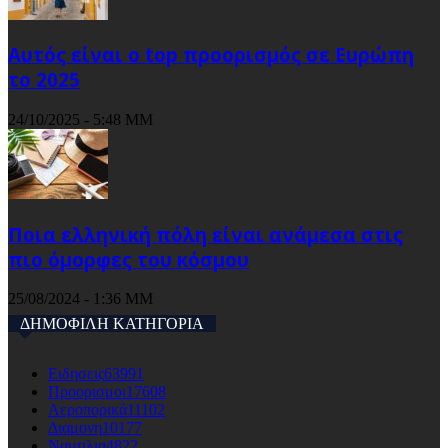
Αυτός είναι ο top προορισμός σε Ευρώπη
το 2025
24/10/2025 - 5:48 ΜΜ
Ποια ελληνική πόλη είναι ανάμεσα στις
πιο όμορφες του κόσμου
25/08/2024 - 1:36 ΜΜ
ΔΗΜΟΦΙΛΗ ΚΑΤΗΓΟΡΙΑ
Ειδησεις
63991
Προορισμοι
17608
Αεροπορικά
11102
Διαμονη
10177
Ναυτιλια
4822