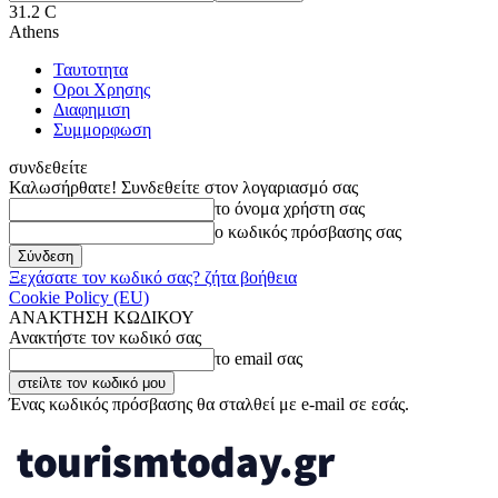
31.2
C
Athens
Ταυτοτητα
Οροι Χρησης
Διαφημιση
Συμμορφωση
συνδεθείτε
Καλωσήρθατε! Συνδεθείτε στον λογαριασμό σας
το όνομα χρήστη σας
ο κωδικός πρόσβασης σας
Ξεχάσατε τον κωδικό σας? ζήτα βοήθεια
Cookie Policy (EU)
ΑΝΑΚΤΗΣΗ ΚΩΔΙΚΟΥ
Ανακτήστε τον κωδικό σας
το email σας
Ένας κωδικός πρόσβασης θα σταλθεί με e-mail σε εσάς.