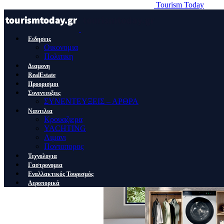
Tourism Today
Ειδησεις
Οικονομια
Πολιτικη
Διαμονη
RealEstate
Προορισμοι
Συνεντευξεις
ΣΥΝΕΝΤΕΥΞΕΙΣ – ΑΡΘΡΑ
Ναυτιλια
Κρουαζιερα
YACHTING
Λιμανι
Ποντοπορος
Τεχνολογια
Γαστρονομια
Εναλλακτικός Τουρισμός
Αεροπορικά