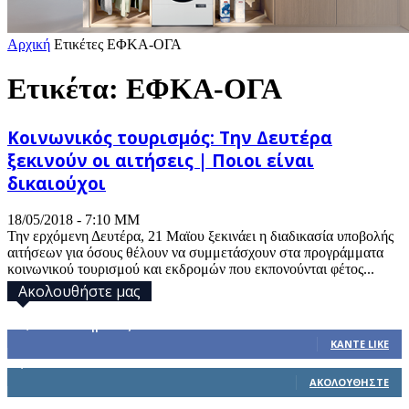
Αρχική
Ετικέτες
ΕΦΚΑ-ΟΓΑ
Ετικέτα: ΕΦΚΑ-ΟΓΑ
Κοινωνικός τουρισμός: Την Δευτέρα
ξεκινούν οι αιτήσεις | Ποιοι είναι
δικαιούχοι
18/05/2018 - 7:10 ΜΜ
Την ερχόμενη Δευτέρα, 21 Μαϊου ξεκινάει η διαδικασία υποβολής
αιτήσεων για όσους θέλουν να συμμετάσχουν στα προγράμματα
κοινωνικού τουρισμού και εκδρομών που εκπονούνται φέτος...
Ακολουθήστε μας
32,793
Υποστηρικτές
ΚΆΝΤΕ LIKE
1,914
Ακόλουθοι
ΑΚΟΛΟΥΘΉΣΤΕ