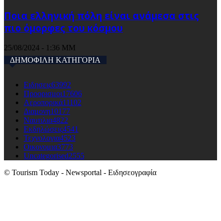
Ποια ελληνική πόλη είναι ανάμεσα στις
πιο όμορφες του κόσμου
25/08/2024 - 1:36 ΜΜ
ΔΗΜΟΦΙΛΗ ΚΑΤΗΓΟΡΙΑ
Ειδησεις
63992
Προορισμοι
17606
Αεροπορικά
11102
Διαμονη
10177
Ναυτιλια
4822
Εκδηλώσεις
4541
Τεχνολογια
4523
Οικονομια
3773
Uncategorised
2555
© Tourism Today - Newsportal - Ειδησεογραφία