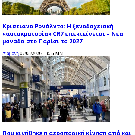
Κριστιάνο Ρονάλντο: Η ξενοδοχειακή
«αυτοκρατορία» CR7 επεκτείνεται – Νέα
μονάδα στο Παρίσι το 2027
Διαμονη
07/08/2026 - 3:36 ΜΜ
Που κινήθηκε η αεροπορική κίνηση από και