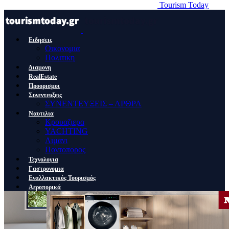
Tourism Today
Ειδησεις
Οικονομια
Πολιτικη
Διαμονη
RealEstate
Προορισμοι
Συνεντευξεις
ΣΥΝΕΝΤΕΥΞΕΙΣ – ΑΡΘΡΑ
Ναυτιλια
Κρουαζιερα
YACHTING
Λιμανι
Ποντοπορος
Τεχνολογια
Γαστρονομια
Εναλλακτικός Τουρισμός
Αεροπορικά