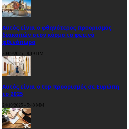
Αυτός είναι ο φθηνότερος προορισμός
διακοπών στον κόσμο το φετινό
φθινόπωρο
30/09/2025 - 8:19 ΠΜ
Αυτός είναι ο top προορισμός σε Ευρώπη
το 2025
24/10/2025 - 5:48 ΜΜ