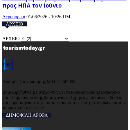
προς ΗΠΑ τον Ιούνιο
Αεροπορικά
01/08/2026 - 10:26 ΠΜ
ΑΡΧΕΙΟ
ΑΡΧΕΙΟ
Αριθμός Πιστοποίησης Μ.Η.Τ. 242908
Δημιουργήθηκε με στόχο να γίνει το κορυφαίο ειδησεογραφικό
portal της τουριστικής βιομηχανίας. Ο χρήστης μαθαίνει ειδήσεις
και παρασκήνια στο χώρο του τουρισμού, των μεταφορών και του
τουριστικού real estate.
ΔΗΜΟΦΙΛΗ ΑΡΘΡΑ