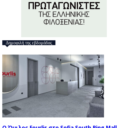
Δημοφιλή της εβδομάδας
Ο Όμιλος Fourlis στο Sofia South Ring Mall