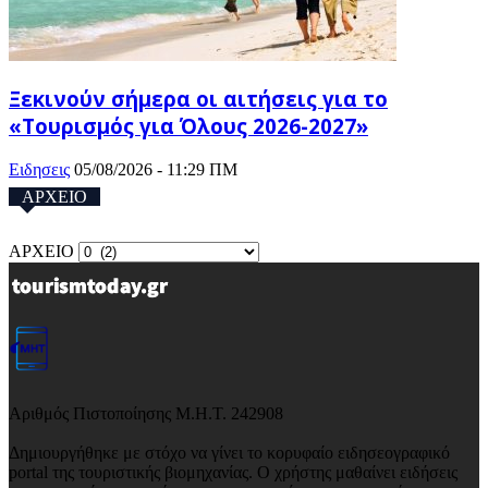
Ξεκινούν σήμερα οι αιτήσεις για το
«Τουρισμός για Όλους 2026-2027»
Ειδησεις
05/08/2026 - 11:29 ΠΜ
ΑΡΧΕΙΟ
ΑΡΧΕΙΟ
Αριθμός Πιστοποίησης Μ.Η.Τ. 242908
Δημιουργήθηκε με στόχο να γίνει το κορυφαίο ειδησεογραφικό
portal της τουριστικής βιομηχανίας. Ο χρήστης μαθαίνει ειδήσεις