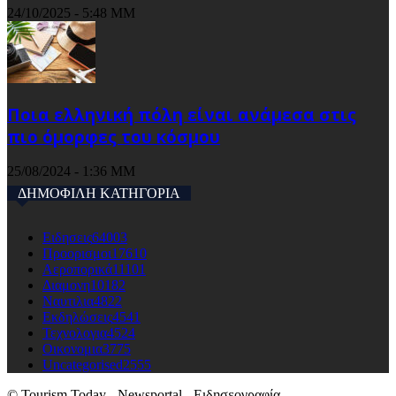
24/10/2025 - 5:48 ΜΜ
Ποια ελληνική πόλη είναι ανάμεσα στις
πιο όμορφες του κόσμου
25/08/2024 - 1:36 ΜΜ
ΔΗΜΟΦΙΛΗ ΚΑΤΗΓΟΡΙΑ
Ειδησεις
64003
Προορισμοι
17610
Αεροπορικά
11101
Διαμονη
10182
Ναυτιλια
4822
Εκδηλώσεις
4541
Τεχνολογια
4524
Οικονομια
3775
Uncategorised
2555
© Tourism Today - Newsportal - Ειδησεογραφία