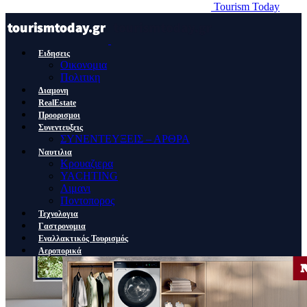
Tourism Today
Ειδησεις
Οικονομια
Πολιτικη
Διαμονη
RealEstate
Προορισμοι
Συνεντευξεις
ΣΥΝΕΝΤΕΥΞΕΙΣ – ΑΡΘΡΑ
Ναυτιλια
Κρουαζιερα
YACHTING
Λιμανι
Ποντοπορος
Τεχνολογια
Γαστρονομια
Εναλλακτικός Τουρισμός
Αεροπορικά