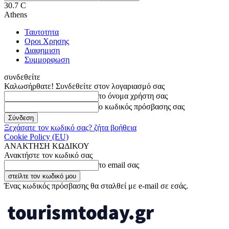
30.7
C
Athens
Ταυτοτητα
Οροι Χρησης
Διαφημιση
Συμμορφωση
συνδεθείτε
Καλωσήρθατε! Συνδεθείτε στον λογαριασμό σας
το όνομα χρήστη σας
ο κωδικός πρόσβασης σας
Ξεχάσατε τον κωδικό σας? ζήτα βοήθεια
Cookie Policy (EU)
ΑΝΑΚΤΗΣΗ ΚΩΔΙΚΟΥ
Ανακτήστε τον κωδικό σας
το email σας
Ένας κωδικός πρόσβασης θα σταλθεί με e-mail σε εσάς.