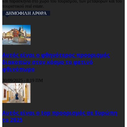
και παρασκήνια στο χώρο του τουρισμού, των μεταφορών και του
τουριστικού real estate.
ΔΗΜΟΦΙΛΗ ΑΡΘΡΑ
Αυτός είναι ο φθηνότερος προορισμός
διακοπών στον κόσμο το φετινό
φθινόπωρο
30/09/2025 - 8:19 ΠΜ
Αυτός είναι ο top προορισμός σε Ευρώπη
το 2025