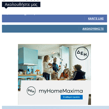
Ακολουθήστε μας
32,793
Υποστηρικτές
ΚΆΝΤΕ LIKE
1,914
Ακόλουθοι
ΑΚΟΛΟΥΘΉΣΤΕ