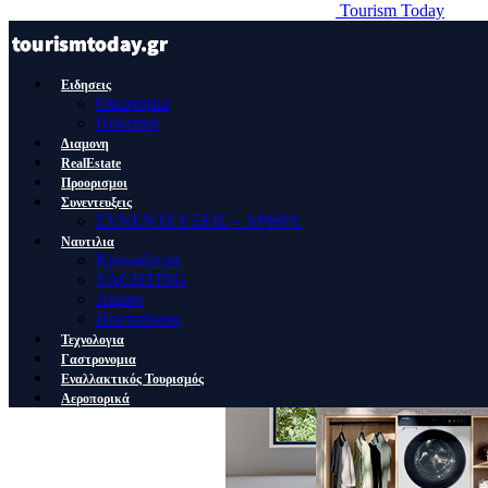
Tourism Today
Ειδησεις
Οικονομια
Πολιτικη
Διαμονη
RealEstate
Προορισμοι
Συνεντευξεις
ΣΥΝΕΝΤΕΥΞΕΙΣ – ΑΡΘΡΑ
Ναυτιλια
Κρουαζιερα
YACHTING
Λιμανι
Ποντοπορος
Τεχνολογια
Γαστρονομια
Εναλλακτικός Τουρισμός
Αεροπορικά