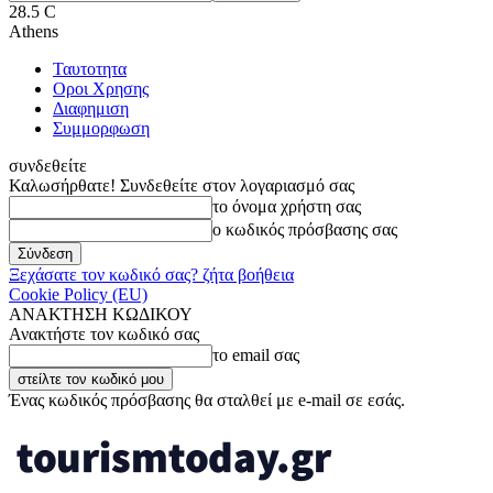
28.5
C
Athens
Ταυτοτητα
Οροι Χρησης
Διαφημιση
Συμμορφωση
συνδεθείτε
Καλωσήρθατε! Συνδεθείτε στον λογαριασμό σας
το όνομα χρήστη σας
ο κωδικός πρόσβασης σας
Ξεχάσατε τον κωδικό σας? ζήτα βοήθεια
Cookie Policy (EU)
ΑΝΑΚΤΗΣΗ ΚΩΔΙΚΟΥ
Ανακτήστε τον κωδικό σας
το email σας
Ένας κωδικός πρόσβασης θα σταλθεί με e-mail σε εσάς.