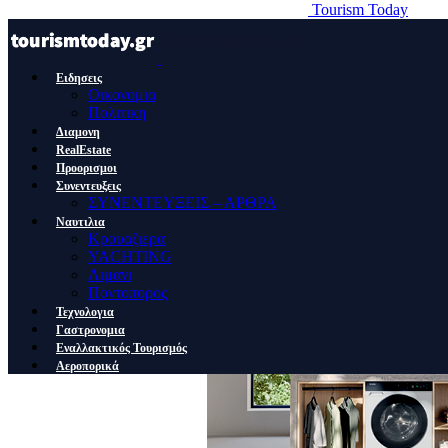
Tourism Today
Ειδησεις
Οικονομια
Πολιτικη
Διαμονη
RealEstate
Προορισμοι
Συνεντευξεις
ΣΥΝΕΝΤΕΥΞΕΙΣ – ΑΡΘΡΑ
Ναυτιλια
Κρουαζιερα
YACHTING
Λιμανι
Ποντοπορος
Τεχνολογια
Γαστρονομια
Εναλλακτικός Τουρισμός
Αεροπορικά