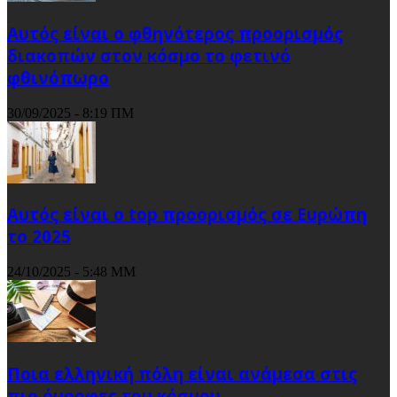
Αυτός είναι ο φθηνότερος προορισμός
διακοπών στον κόσμο το φετινό
φθινόπωρο
30/09/2025 - 8:19 ΠΜ
Αυτός είναι ο top προορισμός σε Ευρώπη
το 2025
24/10/2025 - 5:48 ΜΜ
Ποια ελληνική πόλη είναι ανάμεσα στις
πιο όμορφες του κόσμου