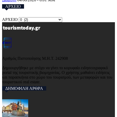
ΑΡΧΕΙΟ
ΑΡΧΕΙΟ
Αριθμός Πιστοποίησης Μ.Η.Τ. 242908
Δημιουργήθηκε με στόχο να γίνει το κορυφαίο ειδησεογραφικό
portal της τουριστικής βιομηχανίας. Ο χρήστης μαθαίνει ειδήσεις
και παρασκήνια στο χώρο του τουρισμού, των μεταφορών και του
τουριστικού real estate.
ΔΗΜΟΦΙΛΗ ΑΡΘΡΑ