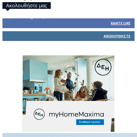
Ακολουθήστε μας
32,793
Υποστηρικτές
ΚΆΝΤΕ LIKE
1,914
Ακόλουθοι
ΑΚΟΛΟΥΘΉΣΤΕ