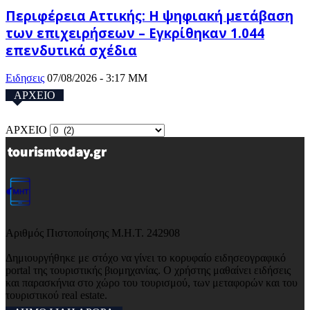
Περιφέρεια Αττικής: H ψηφιακή μετάβαση
των επιχειρήσεων – Εγκρίθηκαν 1.044
επενδυτικά σχέδια
Ειδησεις
07/08/2026 - 3:17 ΜΜ
ΑΡΧΕΙΟ
ΑΡΧΕΙΟ
Αριθμός Πιστοποίησης Μ.Η.Τ. 242908
Δημιουργήθηκε με στόχο να γίνει το κορυφαίο ειδησεογραφικό
portal της τουριστικής βιομηχανίας. Ο χρήστης μαθαίνει ειδήσεις
και παρασκήνια στο χώρο του τουρισμού, των μεταφορών και του
τουριστικού real estate.