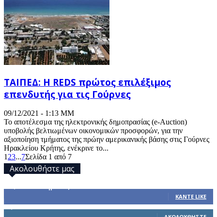
ΤΑΙΠΕΔ: Η REDS πρώτος επιλέξιμος
επενδυτής για τις Γούρνες
09/12/2021 - 1:13 ΜΜ
Το αποτέλεσμα της ηλεκτρονικής δημοπρασίας (e-Auction)
υποβολής βελτιωμένων οικονομικών προσφορών, για την
αξιοποίηση τμήματος της πρώην αμερικανικής βάσης στις Γούρνες
Ηρακλείου Κρήτης, ενέκρινε το...
1
2
3
...
7
Σελίδα 1 από 7
Ακολουθήστε μας
32,793
Υποστηρικτές
ΚΆΝΤΕ LIKE
1,914
Ακόλουθοι
ΑΚΟΛΟΥΘΉΣΤΕ