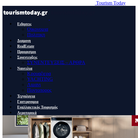
Tourism Today
Ειδησεις
Οικονομια
Πολιτικη
Διαμονη
RealEstate
Προορισμοι
Συνεντευξεις
ΣΥΝΕΝΤΕΥΞΕΙΣ – ΑΡΘΡΑ
Ναυτιλια
Κρουαζιερα
YACHTING
Λιμανι
Ποντοπορος
Τεχνολογια
Γαστρονομια
Εναλλακτικός Τουρισμός
Αεροπορικά