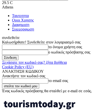
29.5
C
Athens
Ταυτοτητα
Οροι Χρησης
Διαφημιση
Συμμορφωση
συνδεθείτε
Καλωσήρθατε! Συνδεθείτε στον λογαριασμό σας
το όνομα χρήστη σας
ο κωδικός πρόσβασης σας
Ξεχάσατε τον κωδικό σας? ζήτα βοήθεια
Cookie Policy (EU)
ΑΝΑΚΤΗΣΗ ΚΩΔΙΚΟΥ
Ανακτήστε τον κωδικό σας
το email σας
Ένας κωδικός πρόσβασης θα σταλθεί με e-mail σε εσάς.