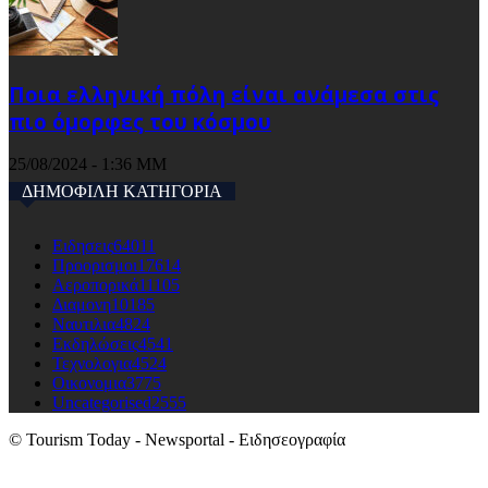
Ποια ελληνική πόλη είναι ανάμεσα στις
πιο όμορφες του κόσμου
25/08/2024 - 1:36 ΜΜ
ΔΗΜΟΦΙΛΗ ΚΑΤΗΓΟΡΙΑ
Ειδησεις
64011
Προορισμοι
17614
Αεροπορικά
11105
Διαμονη
10185
Ναυτιλια
4824
Εκδηλώσεις
4541
Τεχνολογια
4524
Οικονομια
3775
Uncategorised
2555
© Tourism Today - Newsportal - Ειδησεογραφία