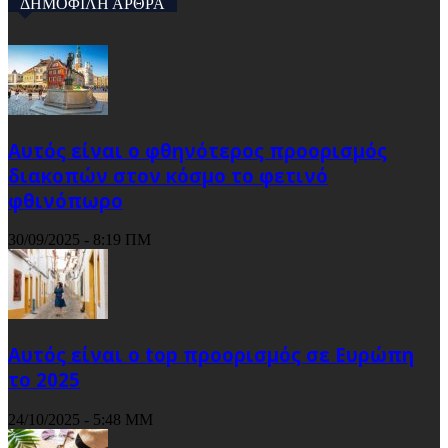
ΔΗΜΟΦΙΛΗ ΑΡΘΡΑ
Αυτός είναι ο φθηνότερος προορισμός
διακοπών στον κόσμο το φετινό
φθινόπωρο
30/09/2025 - 8:19 ΠΜ
Αυτός είναι ο top προορισμός σε Ευρώπη
το 2025
24/10/2025 - 5:48 ΜΜ