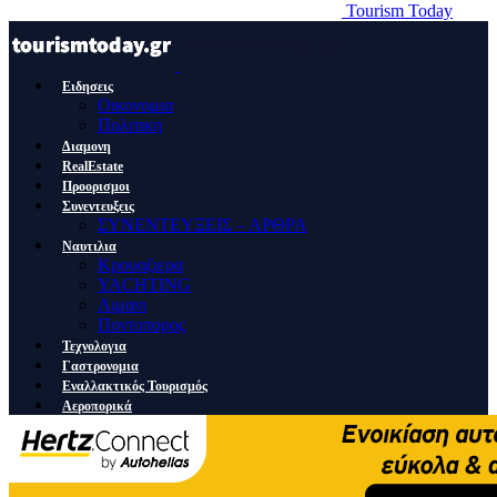
Tourism Today
Ειδησεις
Οικονομια
Πολιτικη
Διαμονη
RealEstate
Προορισμοι
Συνεντευξεις
ΣΥΝΕΝΤΕΥΞΕΙΣ – ΑΡΘΡΑ
Ναυτιλια
Κρουαζιερα
YACHTING
Λιμανι
Ποντοπορος
Τεχνολογια
Γαστρονομια
Εναλλακτικός Τουρισμός
Αεροπορικά