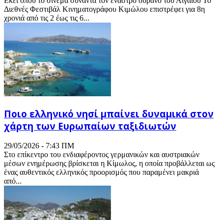
Εκεί όπου το σινεμά συναντά τον έναστρο ουρανό του Αιγαίου Το
Διεθνές Φεστιβάλ Κινηματογράφου Κιμώλου επιστρέφει για 8η
χρονιά από τις 2 έως τις 6...
Ποιο ελληνικό νησί μπαίνει δυναμικά στον
χάρτη των Ευρωπαίων ταξιδιωτών
29/05/2026 - 7:43 ΠΜ
Στο επίκεντρο του ενδιαφέροντος γερμανικών και αυστριακών
μέσων ενημέρωσης βρίσκεται η Κίμωλος, η οποία προβάλλεται ως
ένας αυθεντικός ελληνικός προορισμός που παραμένει μακριά
από...