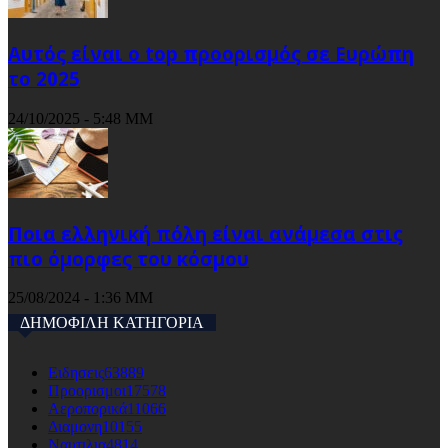
Αυτός είναι ο top προορισμός σε Ευρώπη
το 2025
24/10/2025 - 5:48 ΜΜ
Ποια ελληνική πόλη είναι ανάμεσα στις
πιο όμορφες του κόσμου
25/08/2024 - 1:36 ΜΜ
ΔΗΜΟΦΙΛΗ ΚΑΤΗΓΟΡΙΑ
Ειδησεις
63889
Προορισμοι
17578
Αεροπορικά
11066
Διαμονη
10155
Ναυτιλια
4814