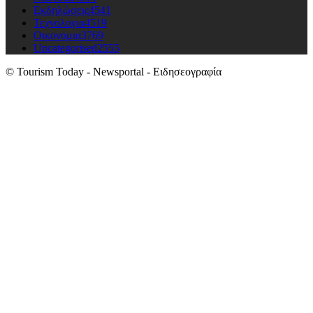
Εκδηλώσεις
4541
Τεχνολογια
4519
Οικονομια
3769
Uncategorised
2555
© Tourism Today - Newsportal - Ειδησεογραφία