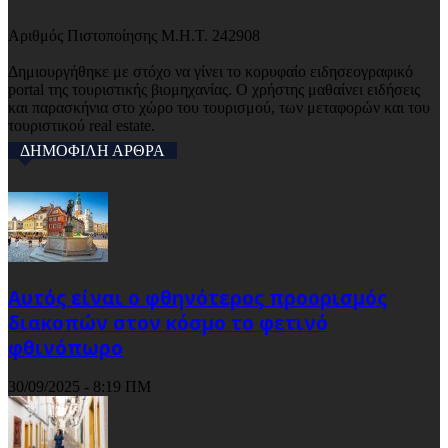
Αριθμός Πιστοποίησης Μ.Η.Τ. 242908
Δημιουργήθηκε με στόχο να γίνει το κορυφαίο ειδησεογραφικό
portal της τουριστικής βιομηχανίας. Ο χρήστης μαθαίνει ειδήσεις
και παρασκήνια στο χώρο του τουρισμού, των μεταφορών και του
τουριστικού real estate.
ΔΗΜΟΦΙΛΗ ΑΡΘΡΑ
Αυτός είναι ο φθηνότερος προορισμός
διακοπών στον κόσμο το φετινό
φθινόπωρο
30/09/2025 - 8:19 ΠΜ