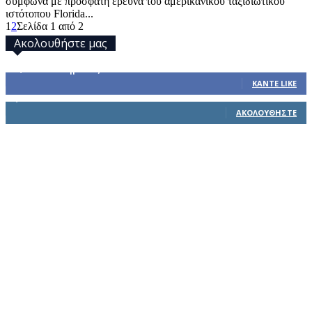
σύμφωνα με πρόσφατη έρευνα του αμερικανικού ταξιδιωτικού
ιστότοπου Florida...
1
2
Σελίδα 1 από 2
Ακολουθήστε μας
32,793
Υποστηρικτές
ΚΆΝΤΕ LIKE
1,914
Ακόλουθοι
ΑΚΟΛΟΥΘΉΣΤΕ