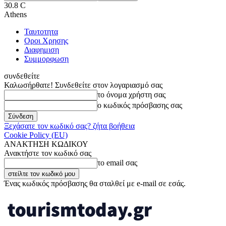
30.8
C
Athens
Ταυτοτητα
Οροι Χρησης
Διαφημιση
Συμμορφωση
συνδεθείτε
Καλωσήρθατε! Συνδεθείτε στον λογαριασμό σας
το όνομα χρήστη σας
ο κωδικός πρόσβασης σας
Ξεχάσατε τον κωδικό σας? ζήτα βοήθεια
Cookie Policy (EU)
ΑΝΑΚΤΗΣΗ ΚΩΔΙΚΟΥ
Ανακτήστε τον κωδικό σας
το email σας
Ένας κωδικός πρόσβασης θα σταλθεί με e-mail σε εσάς.