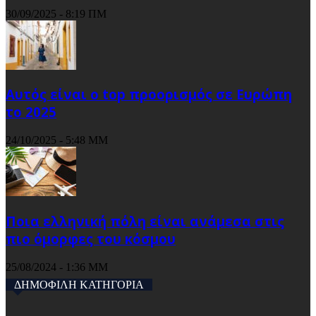
30/09/2025 - 8:19 ΠΜ
Αυτός είναι ο top προορισμός σε Ευρώπη
το 2025
24/10/2025 - 5:48 ΜΜ
Ποια ελληνική πόλη είναι ανάμεσα στις
πιο όμορφες του κόσμου
25/08/2024 - 1:36 ΜΜ
ΔΗΜΟΦΙΛΗ ΚΑΤΗΓΟΡΙΑ