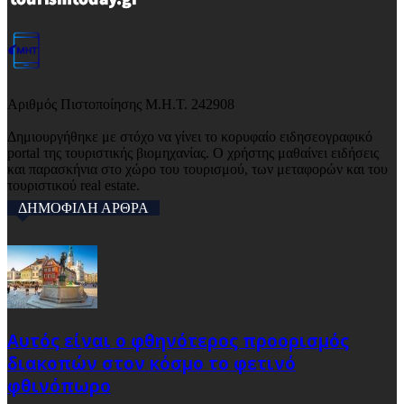
Αριθμός Πιστοποίησης Μ.Η.Τ. 242908
Δημιουργήθηκε με στόχο να γίνει το κορυφαίο ειδησεογραφικό
portal της τουριστικής βιομηχανίας. Ο χρήστης μαθαίνει ειδήσεις
και παρασκήνια στο χώρο του τουρισμού, των μεταφορών και του
τουριστικού real estate.
ΔΗΜΟΦΙΛΗ ΑΡΘΡΑ
Αυτός είναι ο φθηνότερος προορισμός
διακοπών στον κόσμο το φετινό
φθινόπωρο