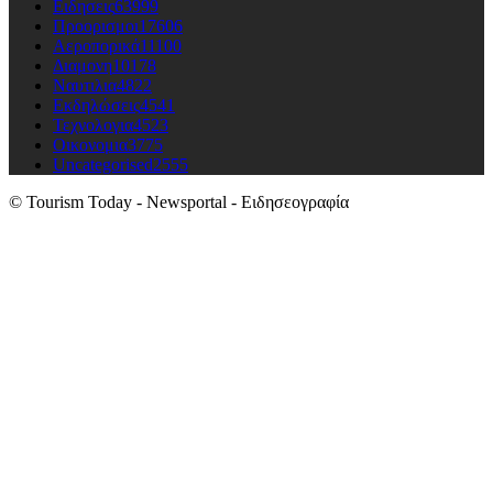
Ειδησεις
63999
Προορισμοι
17606
Αεροπορικά
11100
Διαμονη
10178
Ναυτιλια
4822
Εκδηλώσεις
4541
Τεχνολογια
4523
Οικονομια
3775
Uncategorised
2555
© Tourism Today - Newsportal - Ειδησεογραφία