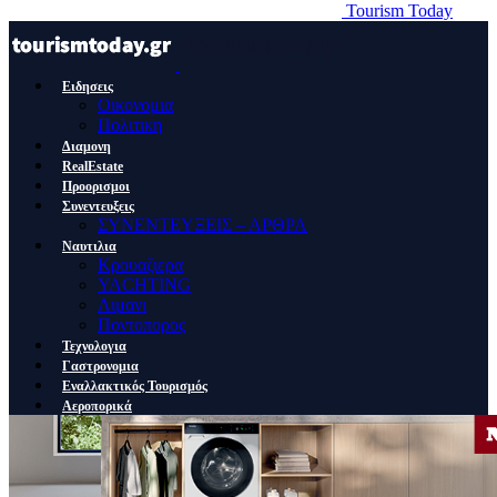
Tourism Today
Ειδησεις
Οικονομια
Πολιτικη
Διαμονη
RealEstate
Προορισμοι
Συνεντευξεις
ΣΥΝΕΝΤΕΥΞΕΙΣ – ΑΡΘΡΑ
Ναυτιλια
Κρουαζιερα
YACHTING
Λιμανι
Ποντοπορος
Τεχνολογια
Γαστρονομια
Εναλλακτικός Τουρισμός
Αεροπορικά