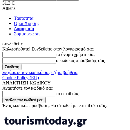
31.3
C
Athens
Ταυτοτητα
Οροι Χρησης
Διαφημιση
Συμμορφωση
συνδεθείτε
Καλωσήρθατε! Συνδεθείτε στον λογαριασμό σας
το όνομα χρήστη σας
ο κωδικός πρόσβασης σας
Ξεχάσατε τον κωδικό σας? ζήτα βοήθεια
Cookie Policy (EU)
ΑΝΑΚΤΗΣΗ ΚΩΔΙΚΟΥ
Ανακτήστε τον κωδικό σας
το email σας
Ένας κωδικός πρόσβασης θα σταλθεί με e-mail σε εσάς.