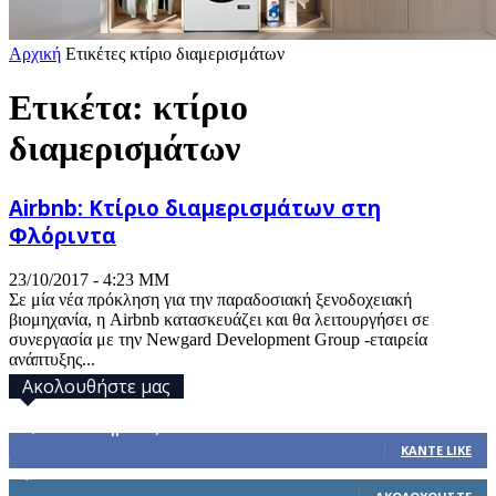
Αρχική
Ετικέτες
κτίριο διαμερισμάτων
Ετικέτα: κτίριο
διαμερισμάτων
Airbnb: Κτίριο διαμερισμάτων στη
Φλόριντα
23/10/2017 - 4:23 ΜΜ
Σε μία νέα πρόκληση για την παραδοσιακή ξενοδοχειακή
βιομηχανία, η Airbnb κατασκευάζει και θα λειτουργήσει σε
συνεργασία με την Newgard Development Group -εταιρεία
ανάπτυξης...
Ακολουθήστε μας
32,793
Υποστηρικτές
ΚΆΝΤΕ LIKE
1,914
Ακόλουθοι