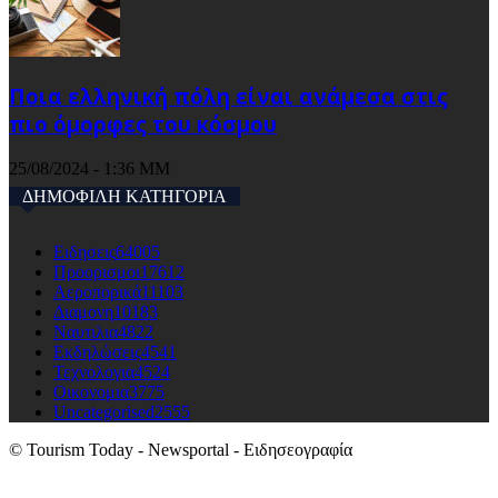
Ποια ελληνική πόλη είναι ανάμεσα στις
πιο όμορφες του κόσμου
25/08/2024 - 1:36 ΜΜ
ΔΗΜΟΦΙΛΗ ΚΑΤΗΓΟΡΙΑ
Ειδησεις
64005
Προορισμοι
17612
Αεροπορικά
11103
Διαμονη
10183
Ναυτιλια
4822
Εκδηλώσεις
4541
Τεχνολογια
4524
Οικονομια
3775
Uncategorised
2555
© Tourism Today - Newsportal - Ειδησεογραφία