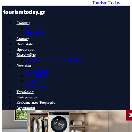
Tourism Today
Ειδησεις
Οικονομια
Πολιτικη
Διαμονη
RealEstate
Προορισμοι
Συνεντευξεις
ΣΥΝΕΝΤΕΥΞΕΙΣ – ΑΡΘΡΑ
Ναυτιλια
Κρουαζιερα
YACHTING
Λιμανι
Ποντοπορος
Τεχνολογια
Γαστρονομια
Εναλλακτικός Τουρισμός
Αεροπορικά