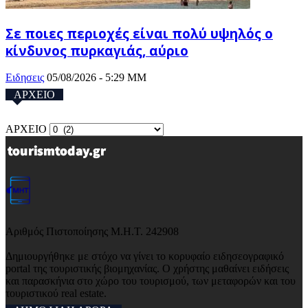
Σε ποιες περιοχές είναι πολύ υψηλός o
κίνδυνος πυρκαγιάς, αύριο
Ειδησεις
05/08/2026 - 5:29 ΜΜ
ΑΡΧΕΙΟ
ΑΡΧΕΙΟ
Αριθμός Πιστοποίησης Μ.Η.Τ. 242908
Δημιουργήθηκε με στόχο να γίνει το κορυφαίο ειδησεογραφικό
portal της τουριστικής βιομηχανίας. Ο χρήστης μαθαίνει ειδήσεις
και παρασκήνια στο χώρο του τουρισμού, των μεταφορών και του
τουριστικού real estate.