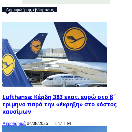
Δημοφιλή της εβδομάδας
Lufthansa: Κέρδη 383 εκατ. ευρώ στο β΄
τρίμηνο παρά την «έκρηξη» στο κόστος
καυσίμων
Αεροπορικά
04/08/2026 - 11:47 ΠΜ