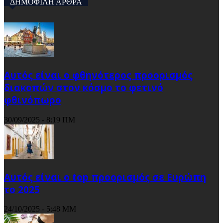
ΔΗΜΟΦΙΛΗ ΑΡΘΡΑ
Αυτός είναι ο φθηνότερος προορισμός
διακοπών στον κόσμο το φετινό
φθινόπωρο
30/09/2025 - 8:19 ΠΜ
Αυτός είναι ο top προορισμός σε Ευρώπη
το 2025
24/10/2025 - 5:48 ΜΜ