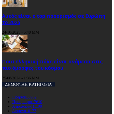
Αυτός είναι ο top προορισμός σε Ευρώπη
το 2025
24/10/2025 - 5:48 ΜΜ
Ποια ελληνική πόλη είναι ανάμεσα στις
πιο όμορφες του κόσμου
25/08/2024 - 1:36 ΜΜ
ΔΗΜΟΦΙΛΗ ΚΑΤΗΓΟΡΙΑ
Ειδησεις
63982
Προορισμοι
17610
Αεροπορικά
11100
Διαμονη
10177