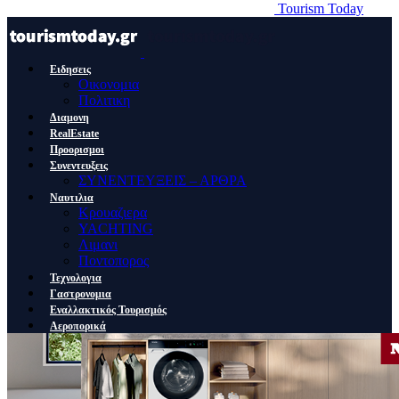
Tourism Today
Ειδησεις
Οικονομια
Πολιτικη
Διαμονη
RealEstate
Προορισμοι
Συνεντευξεις
ΣΥΝΕΝΤΕΥΞΕΙΣ – ΑΡΘΡΑ
Ναυτιλια
Κρουαζιερα
YACHTING
Λιμανι
Ποντοπορος
Τεχνολογια
Γαστρονομια
Εναλλακτικός Τουρισμός
Αεροπορικά