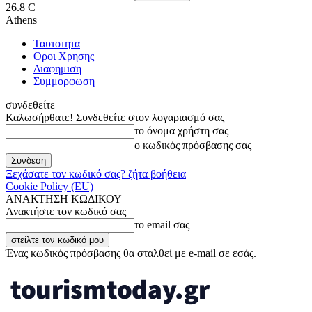
26.8
C
Athens
Ταυτοτητα
Οροι Χρησης
Διαφημιση
Συμμορφωση
συνδεθείτε
Καλωσήρθατε! Συνδεθείτε στον λογαριασμό σας
το όνομα χρήστη σας
ο κωδικός πρόσβασης σας
Ξεχάσατε τον κωδικό σας? ζήτα βοήθεια
Cookie Policy (EU)
ΑΝΑΚΤΗΣΗ ΚΩΔΙΚΟΥ
Ανακτήστε τον κωδικό σας
το email σας
Ένας κωδικός πρόσβασης θα σταλθεί με e-mail σε εσάς.