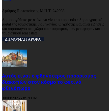
Αριθμός Πιστοποίησης Μ.Η.Τ. 242908
Δημιουργήθηκε με στόχο να γίνει το κορυφαίο ειδησεογραφικό
portal της τουριστικής βιομηχανίας. Ο χρήστης μαθαίνει ειδήσεις
και παρασκήνια στο χώρο του τουρισμού, των μεταφορών και του
τουριστικού real estate.
ΔΗΜΟΦΙΛΗ ΑΡΘΡΑ
Αυτός είναι ο φθηνότερος προορισμός
διακοπών στον κόσμο το φετινό
φθινόπωρο
30/09/2025 - 8:19 ΠΜ