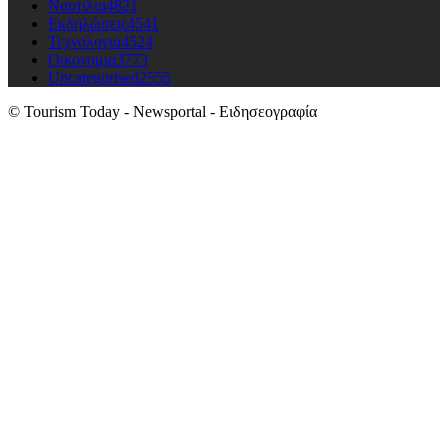
Ναυτιλια
4821
Εκδηλώσεις
4541
Τεχνολογια
4524
Οικονομια
3773
Uncategorised
2555
© Tourism Today - Newsportal - Ειδησεογραφία