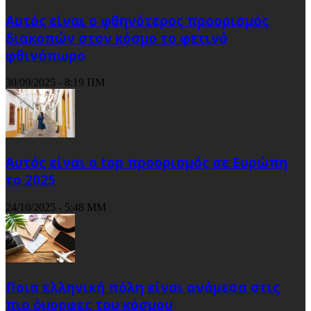
Αυτός είναι ο φθηνότερος προορισμός
διακοπών στον κόσμο το φετινό
φθινόπωρο
30/09/2025 - 8:19 ΠΜ
Αυτός είναι ο top προορισμός σε Ευρώπη
το 2025
24/10/2025 - 5:48 ΜΜ
Ποια ελληνική πόλη είναι ανάμεσα στις
πιο όμορφες του κόσμου