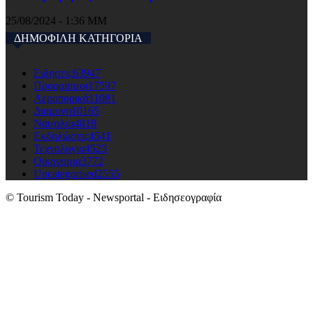
25/08/2024 - 1:36 ΜΜ
ΔΗΜΟΦΙΛΗ ΚΑΤΗΓΟΡΙΑ
Ειδησεις
63947
Προορισμοι
17597
Αεροπορικά
11081
Διαμονη
10165
Ναυτιλια
4818
Εκδηλώσεις
4541
Τεχνολογια
4523
Οικονομια
3772
Uncategorised
2555
© Tourism Today - Newsportal - Ειδησεογραφία