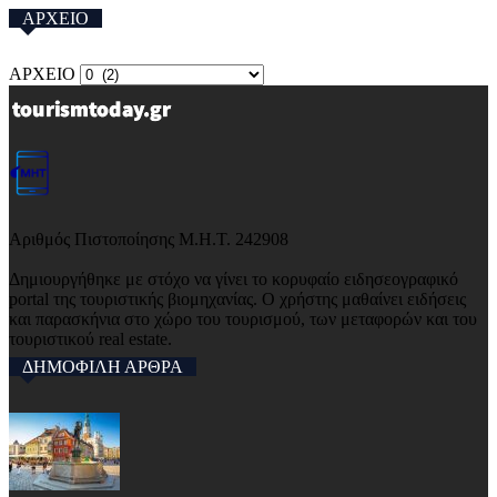
ΑΡΧΕΙΟ
ΑΡΧΕΙΟ
Αριθμός Πιστοποίησης Μ.Η.Τ. 242908
Δημιουργήθηκε με στόχο να γίνει το κορυφαίο ειδησεογραφικό
portal της τουριστικής βιομηχανίας. Ο χρήστης μαθαίνει ειδήσεις
και παρασκήνια στο χώρο του τουρισμού, των μεταφορών και του
τουριστικού real estate.
ΔΗΜΟΦΙΛΗ ΑΡΘΡΑ