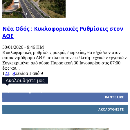
Νέα Οδός : Κυκλοφοριακές Ρυθμίσεις στον
ΑΘΕ
30/01/2026 - 9:46 ΠΜ
Κυκλοφοριακές ρυθμίσεις μακράς διαρκείας, θα ισχύσουν στον
αυτοκινητόδρομο ΑΘΕ με σκοπό την εκτέλεση τεχνικών εργασιών.
Συγκεκριμένα, από αύριο Παρασκευή 30 Ιανουαρίου στις 07:00
έως και...
1
2
3
...
9
Σελίδα 1 από 9
Ακολουθήστε μας
32,793
Υποστηρικτές
ΚΆΝΤΕ LIKE
1,914
Ακόλουθοι
ΑΚΟΛΟΥΘΉΣΤΕ