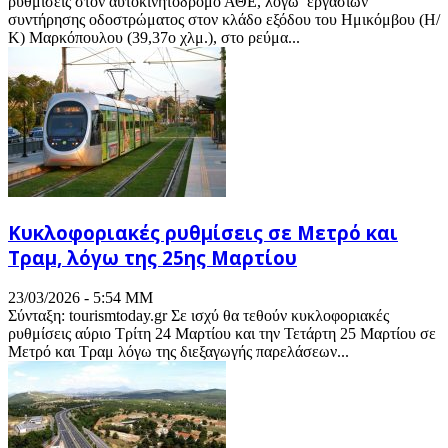
ρυθμίσεις στον αυτοκινητόδρομο ΑΘΕ, λόγω εργασιών
συντήρησης οδοστρώματος στον κλάδο εξόδου του Ημικόμβου (Η/
Κ) Μαρκόπουλου (39,37ο χλμ.), στο ρεύμα...
Κυκλοφοριακές ρυθμίσεις σε Μετρό και
Τραμ, λόγω της 25ης Μαρτίου
23/03/2026 - 5:54 ΜΜ
Σύνταξη: tourismtoday.gr Σε ισχύ θα τεθούν κυκλοφοριακές
ρυθμίσεις αύριο Τρίτη 24 Μαρτίου και την Τετάρτη 25 Μαρτίου σε
Μετρό και Τραμ λόγω της διεξαγωγής παρελάσεων...