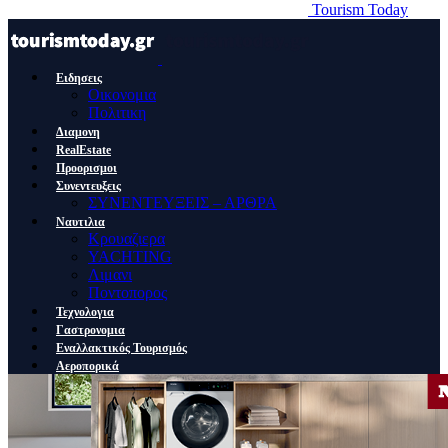
Tourism Today
Ειδησεις
Οικονομια
Πολιτικη
Διαμονη
RealEstate
Προορισμοι
Συνεντευξεις
ΣΥΝΕΝΤΕΥΞΕΙΣ – ΑΡΘΡΑ
Ναυτιλια
Κρουαζιερα
YACHTING
Λιμανι
Ποντοπορος
Τεχνολογια
Γαστρονομια
Εναλλακτικός Τουρισμός
Αεροπορικά