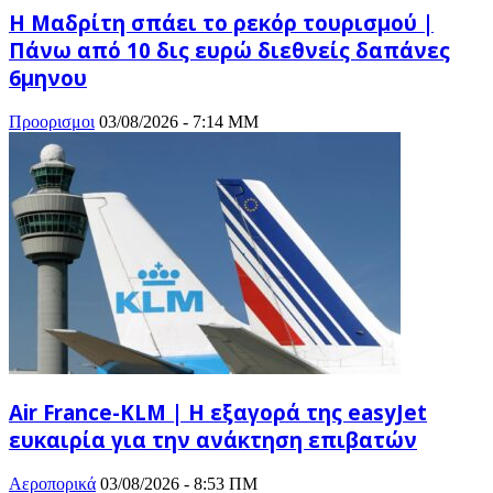
Η Μαδρίτη σπάει το ρεκόρ τουρισμού |
Πάνω από 10 δις ευρώ διεθνείς δαπάνες
6μηνου
Προορισμοι
03/08/2026 - 7:14 ΜΜ
Air France-KLM | Η εξαγορά της easyJet
ευκαιρία για την ανάκτηση επιβατών
Αεροπορικά
03/08/2026 - 8:53 ΠΜ