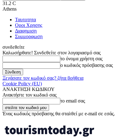
31.2
C
Athens
Ταυτοτητα
Οροι Χρησης
Διαφημιση
Συμμορφωση
συνδεθείτε
Καλωσήρθατε! Συνδεθείτε στον λογαριασμό σας
το όνομα χρήστη σας
ο κωδικός πρόσβασης σας
Ξεχάσατε τον κωδικό σας? ζήτα βοήθεια
Cookie Policy (EU)
ΑΝΑΚΤΗΣΗ ΚΩΔΙΚΟΥ
Ανακτήστε τον κωδικό σας
το email σας
Ένας κωδικός πρόσβασης θα σταλθεί με e-mail σε εσάς.