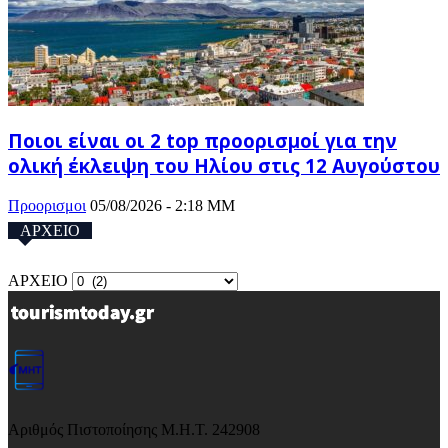
Ποιοι είναι οι 2 top προορισμοί για την
ολική έκλειψη του Ηλίου στις 12 Αυγούστου
Προορισμοι
05/08/2026 - 2:18 ΜΜ
ΑΡΧΕΙΟ
ΑΡΧΕΙΟ
Αριθμός Πιστοποίησης Μ.Η.Τ. 242908