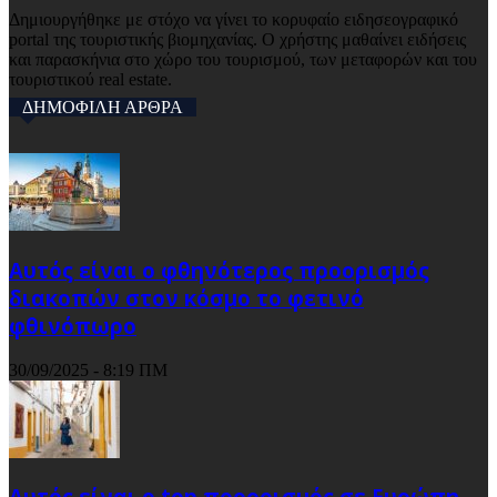
Δημιουργήθηκε με στόχο να γίνει το κορυφαίο ειδησεογραφικό
portal της τουριστικής βιομηχανίας. Ο χρήστης μαθαίνει ειδήσεις
και παρασκήνια στο χώρο του τουρισμού, των μεταφορών και του
τουριστικού real estate.
ΔΗΜΟΦΙΛΗ ΑΡΘΡΑ
Αυτός είναι ο φθηνότερος προορισμός
διακοπών στον κόσμο το φετινό
φθινόπωρο
30/09/2025 - 8:19 ΠΜ
Αυτός είναι ο top προορισμός σε Ευρώπη