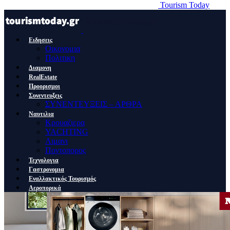
Tourism Today
Ειδησεις
Οικονομια
Πολιτικη
Διαμονη
RealEstate
Προορισμοι
Συνεντευξεις
ΣΥΝΕΝΤΕΥΞΕΙΣ – ΑΡΘΡΑ
Ναυτιλια
Κρουαζιερα
YACHTING
Λιμανι
Ποντοπορος
Τεχνολογια
Γαστρονομια
Εναλλακτικός Τουρισμός
Αεροπορικά