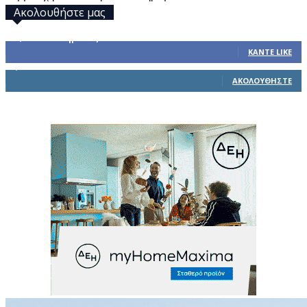
Ακολουθήστε μας
32,793
Υποστηρικτές
ΚΆΝΤΕ LIKE
1,914
Ακόλουθοι
ΑΚΟΛΟΥΘΉΣΤΕ