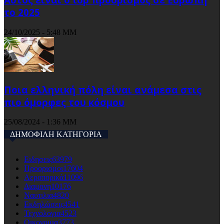
το 2025
24/10/2025 - 5:48 ΜΜ
Ποια ελληνική πόλη είναι ανάμεσα στις
πιο όμορφες του κόσμου
25/08/2024 - 1:36 ΜΜ
ΔΗΜΟΦΙΛΗ ΚΑΤΗΓΟΡΙΑ
Ειδησεις
63979
Προορισμοι
17604
Αεροπορικά
11096
Διαμονη
10176
Ναυτιλια
4820
Εκδηλώσεις
4541
Τεχνολογια
4523
Οικονομια
3773