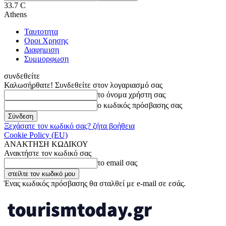
33.7
C
Athens
Ταυτοτητα
Οροι Χρησης
Διαφημιση
Συμμορφωση
συνδεθείτε
Καλωσήρθατε! Συνδεθείτε στον λογαριασμό σας
το όνομα χρήστη σας
ο κωδικός πρόσβασης σας
Ξεχάσατε τον κωδικό σας? ζήτα βοήθεια
Cookie Policy (EU)
ΑΝΑΚΤΗΣΗ ΚΩΔΙΚΟΥ
Ανακτήστε τον κωδικό σας
το email σας
Ένας κωδικός πρόσβασης θα σταλθεί με e-mail σε εσάς.