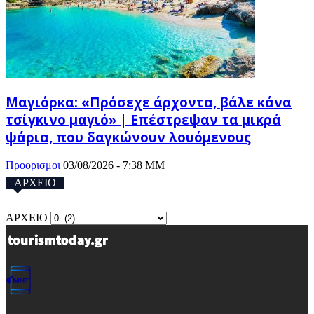
Μαγιόρκα: «Πρόσεχε άρχοντα, βάλε κάνα
τσίγκινο μαγιό» | Επέστρεψαν τα μικρά
ψάρια, που δαγκώνουν λουόμενους
Προορισμοι
03/08/2026 - 7:38 ΜΜ
ΑΡΧΕΙΟ
ΑΡΧΕΙΟ