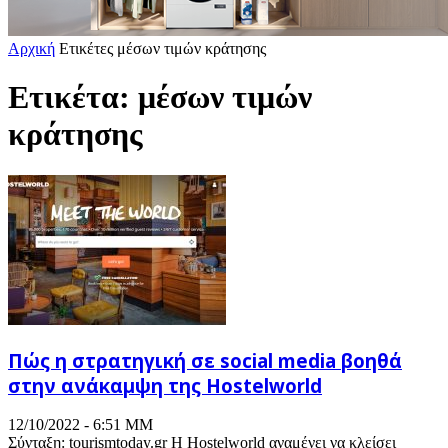
Αρχική
Ετικέτες
μέσων τιμών κράτησης
Ετικέτα: μέσων τιμών
κράτησης
Πώς η στρατηγική σε social media βοηθά
στην ανάκαμψη της Hostelworld
12/10/2022 - 6:51 ΜΜ
Σύνταξη: tourismtoday.gr Η Hostelworld αναμένει να κλείσει