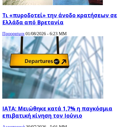
Τι «πυροδοτεί» την άνοδο κρατήσεων σε
Ελλάδα από Βρετανία
Προορισμοι
01/08/2026 - 6:23 ΜΜ
ΙΑΤΑ: Μειώθηκε κατά 1,7% η παγκόσμια
επιβατική κίνηση τον Ιούνιο
Αεροπορικά
30/07/2026 - 5:01 ΜΜ