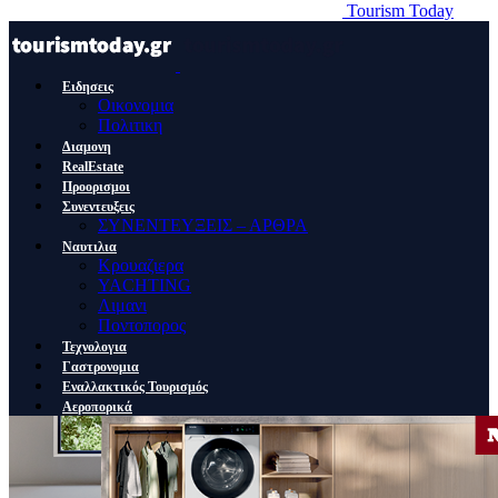
Tourism Today
Ειδησεις
Οικονομια
Πολιτικη
Διαμονη
RealEstate
Προορισμοι
Συνεντευξεις
ΣΥΝΕΝΤΕΥΞΕΙΣ – ΑΡΘΡΑ
Ναυτιλια
Κρουαζιερα
YACHTING
Λιμανι
Ποντοπορος
Τεχνολογια
Γαστρονομια
Εναλλακτικός Τουρισμός
Αεροπορικά