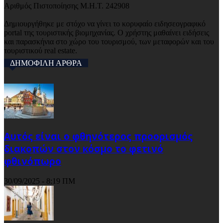
Αριθμός Πιστοποίησης Μ.Η.Τ. 242908
Δημιουργήθηκε με στόχο να γίνει το κορυφαίο ειδησεογραφικό
portal της τουριστικής βιομηχανίας. Ο χρήστης μαθαίνει ειδήσεις
και παρασκήνια στο χώρο του τουρισμού, των μεταφορών και του
τουριστικού real estate.
ΔΗΜΟΦΙΛΗ ΑΡΘΡΑ
Αυτός είναι ο φθηνότερος προορισμός
διακοπών στον κόσμο το φετινό
φθινόπωρο
30/09/2025 - 8:19 ΠΜ