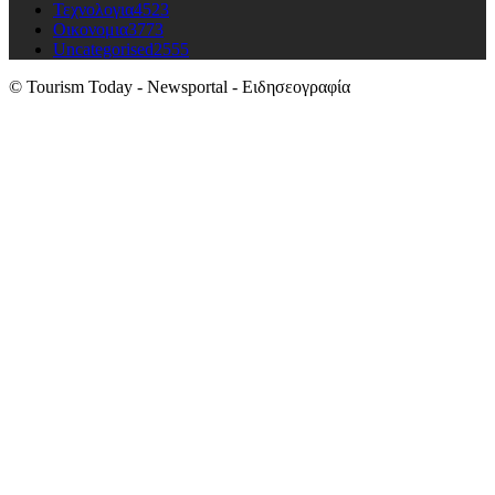
Τεχνολογια
4523
Οικονομια
3773
Uncategorised
2555
© Tourism Today - Newsportal - Ειδησεογραφία