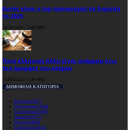
Αυτός είναι ο top προορισμός σε Ευρώπη
το 2025
24/10/2025 - 5:48 ΜΜ
Ποια ελληνική πόλη είναι ανάμεσα στις
πιο όμορφες του κόσμου
25/08/2024 - 1:36 ΜΜ
ΔΗΜΟΦΙΛΗ ΚΑΤΗΓΟΡΙΑ
Ειδησεις
63977
Προορισμοι
17604
Αεροπορικά
11095
Διαμονη
10175
Ναυτιλια
4820
Εκδηλώσεις
4541