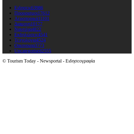
Ειδησεις
63986
Προορισμοι
17612
Αεροπορικά
11101
Διαμονη
10177
Ναυτιλια
4822
Εκδηλώσεις
4541
Τεχνολογια
4524
Οικονομια
3773
Uncategorised
2555
© Tourism Today - Newsportal - Ειδησεογραφία