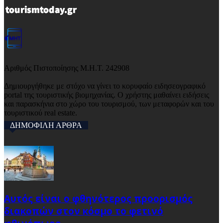
Αριθμός Πιστοποίησης Μ.Η.Τ. 242908
Δημιουργήθηκε με στόχο να γίνει το κορυφαίο ειδησεογραφικό
portal της τουριστικής βιομηχανίας. Ο χρήστης μαθαίνει ειδήσεις
και παρασκήνια στο χώρο του τουρισμού, των μεταφορών και του
τουριστικού real estate.
ΔΗΜΟΦΙΛΗ ΑΡΘΡΑ
Αυτός είναι ο φθηνότερος προορισμός
διακοπών στον κόσμο το φετινό