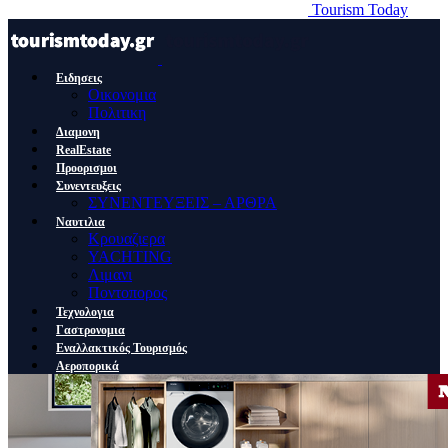
Tourism Today
Ειδησεις
Οικονομια
Πολιτικη
Διαμονη
RealEstate
Προορισμοι
Συνεντευξεις
ΣΥΝΕΝΤΕΥΞΕΙΣ – ΑΡΘΡΑ
Ναυτιλια
Κρουαζιερα
YACHTING
Λιμανι
Ποντοπορος
Τεχνολογια
Γαστρονομια
Εναλλακτικός Τουρισμός
Αεροπορικά