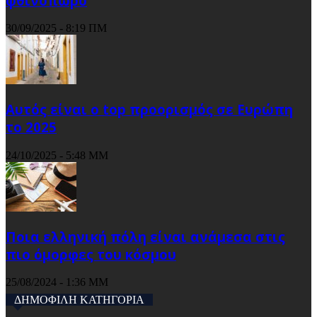
φθινόπωρο
30/09/2025 - 8:19 ΠΜ
Αυτός είναι ο top προορισμός σε Ευρώπη
το 2025
24/10/2025 - 5:48 ΜΜ
Ποια ελληνική πόλη είναι ανάμεσα στις
πιο όμορφες του κόσμου
25/08/2024 - 1:36 ΜΜ
ΔΗΜΟΦΙΛΗ ΚΑΤΗΓΟΡΙΑ