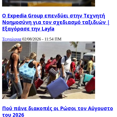
Ο Expedia Group επενδύει στην Τεχνητή
Νοημοσύνη για τον σχεδιασμό ταξιδιών |
Εξαγόρασε την Layla
Τεχνολογια
02/08/2026 - 11:54 ΠΜ
Πού πάνε διακοπές οι Ρώσοι τον Αύγουστο
του 2026