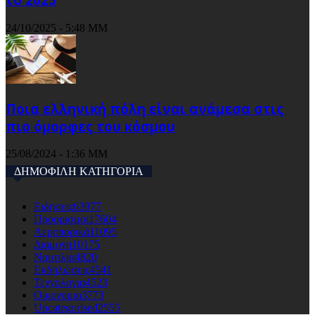
24/10/2025 - 5:48 ΜΜ
Ποια ελληνική πόλη είναι ανάμεσα στις
πιο όμορφες του κόσμου
25/08/2024 - 1:36 ΜΜ
ΔΗΜΟΦΙΛΗ ΚΑΤΗΓΟΡΙΑ
Ειδησεις
63977
Προορισμοι
17604
Αεροπορικά
11095
Διαμονη
10175
Ναυτιλια
4820
Εκδηλώσεις
4541
Τεχνολογια
4523
Οικονομια
3773
Uncategorised
2555