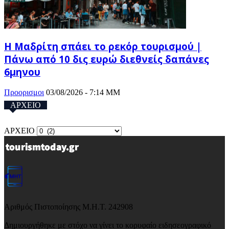
Η Μαδρίτη σπάει το ρεκόρ τουρισμού |
Πάνω από 10 δις ευρώ διεθνείς δαπάνες
6μηνου
Προορισμοι
03/08/2026 - 7:14 ΜΜ
ΑΡΧΕΙΟ
ΑΡΧΕΙΟ
Αριθμός Πιστοποίησης Μ.Η.Τ. 242908
Δημιουργήθηκε με στόχο να γίνει το κορυφαίο ειδησεογραφικό