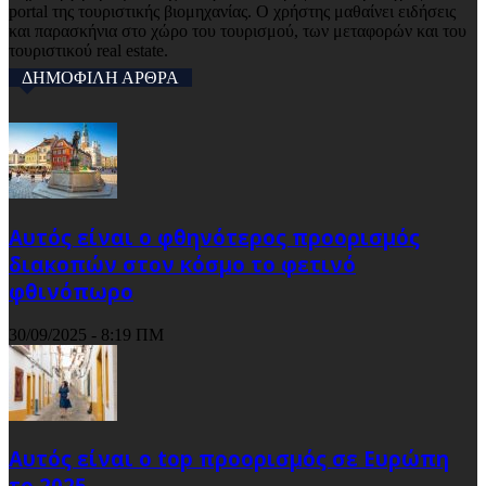
portal της τουριστικής βιομηχανίας. Ο χρήστης μαθαίνει ειδήσεις
και παρασκήνια στο χώρο του τουρισμού, των μεταφορών και του
τουριστικού real estate.
ΔΗΜΟΦΙΛΗ ΑΡΘΡΑ
Αυτός είναι ο φθηνότερος προορισμός
διακοπών στον κόσμο το φετινό
φθινόπωρο
30/09/2025 - 8:19 ΠΜ
Αυτός είναι ο top προορισμός σε Ευρώπη
το 2025