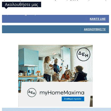
Ακολουθήστε μας
32,793
Υποστηρικτές
ΚΆΝΤΕ LIKE
1,914
Ακόλουθοι
ΑΚΟΛΟΥΘΉΣΤΕ