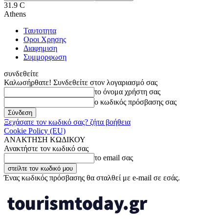
31.9
C
Athens
Ταυτοτητα
Οροι Χρησης
Διαφημιση
Συμμορφωση
συνδεθείτε
Καλωσήρθατε! Συνδεθείτε στον λογαριασμό σας
το όνομα χρήστη σας
ο κωδικός πρόσβασης σας
Ξεχάσατε τον κωδικό σας? ζήτα βοήθεια
Cookie Policy (EU)
ΑΝΑΚΤΗΣΗ ΚΩΔΙΚΟΥ
Ανακτήστε τον κωδικό σας
το email σας
Ένας κωδικός πρόσβασης θα σταλθεί με e-mail σε εσάς.