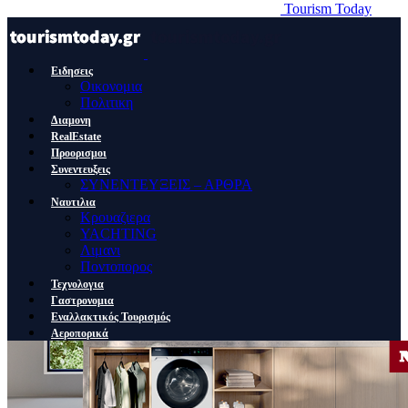
Tourism Today
Ειδησεις
Οικονομια
Πολιτικη
Διαμονη
RealEstate
Προορισμοι
Συνεντευξεις
ΣΥΝΕΝΤΕΥΞΕΙΣ – ΑΡΘΡΑ
Ναυτιλια
Κρουαζιερα
YACHTING
Λιμανι
Ποντοπορος
Τεχνολογια
Γαστρονομια
Εναλλακτικός Τουρισμός
Αεροπορικά