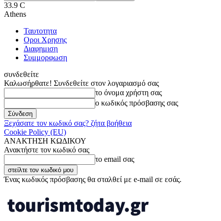
33.9
C
Athens
Ταυτοτητα
Οροι Χρησης
Διαφημιση
Συμμορφωση
συνδεθείτε
Καλωσήρθατε! Συνδεθείτε στον λογαριασμό σας
το όνομα χρήστη σας
ο κωδικός πρόσβασης σας
Ξεχάσατε τον κωδικό σας? ζήτα βοήθεια
Cookie Policy (EU)
ΑΝΑΚΤΗΣΗ ΚΩΔΙΚΟΥ
Ανακτήστε τον κωδικό σας
το email σας
Ένας κωδικός πρόσβασης θα σταλθεί με e-mail σε εσάς.