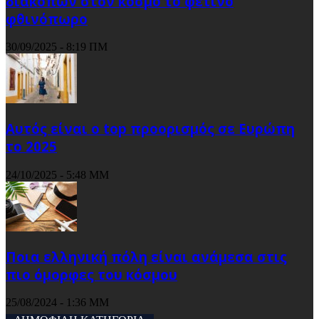
διακοπών στον κόσμο το φετινό
φθινόπωρο
30/09/2025 - 8:19 ΠΜ
Αυτός είναι ο top προορισμός σε Ευρώπη
το 2025
24/10/2025 - 5:48 ΜΜ
Ποια ελληνική πόλη είναι ανάμεσα στις
πιο όμορφες του κόσμου
25/08/2024 - 1:36 ΜΜ