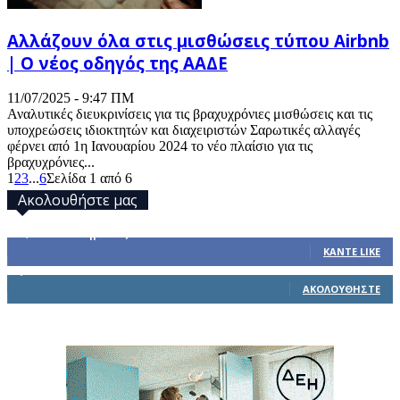
Αλλάζουν όλα στις μισθώσεις τύπου Airbnb
| O νέος οδηγός της ΑΑΔΕ
11/07/2025 - 9:47 ΠΜ
Αναλυτικές διευκρινίσεις για τις βραχυχρόνιες μισθώσεις και τις
υποχρεώσεις ιδιοκτητών και διαχειριστών Σαρωτικές αλλαγές
φέρνει από 1η Ιανουαρίου 2024 το νέο πλαίσιο για τις
βραχυχρόνιες...
1
2
3
...
6
Σελίδα 1 από 6
Ακολουθήστε μας
32,793
Υποστηρικτές
ΚΆΝΤΕ LIKE
1,914
Ακόλουθοι
ΑΚΟΛΟΥΘΉΣΤΕ