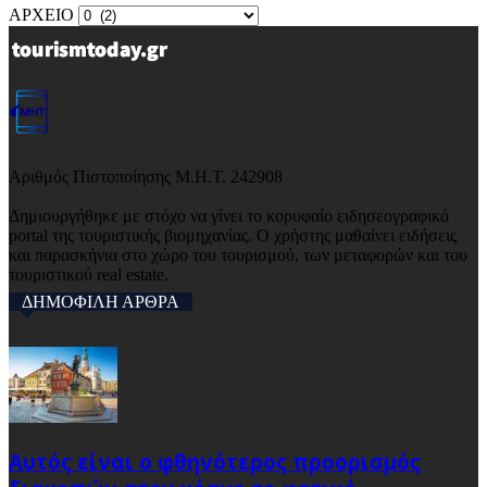
ΑΡΧΕΙΟ
Αριθμός Πιστοποίησης Μ.Η.Τ. 242908
Δημιουργήθηκε με στόχο να γίνει το κορυφαίο ειδησεογραφικό
portal της τουριστικής βιομηχανίας. Ο χρήστης μαθαίνει ειδήσεις
και παρασκήνια στο χώρο του τουρισμού, των μεταφορών και του
τουριστικού real estate.
ΔΗΜΟΦΙΛΗ ΑΡΘΡΑ
Αυτός είναι ο φθηνότερος προορισμός