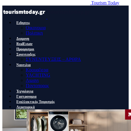
Tourism Today
Ειδησεις
Οικονομια
Πολιτικη
Διαμονη
RealEstate
Προορισμοι
Συνεντευξεις
ΣΥΝΕΝΤΕΥΞΕΙΣ – ΑΡΘΡΑ
Ναυτιλια
Κρουαζιερα
YACHTING
Λιμανι
Ποντοπορος
Τεχνολογια
Γαστρονομια
Εναλλακτικός Τουρισμός
Αεροπορικά