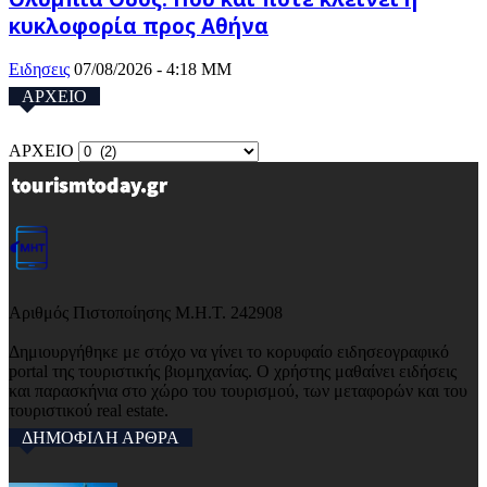
κυκλοφορία προς Αθήνα
Ειδησεις
07/08/2026 - 4:18 ΜΜ
ΑΡΧΕΙΟ
ΑΡΧΕΙΟ
Αριθμός Πιστοποίησης Μ.Η.Τ. 242908
Δημιουργήθηκε με στόχο να γίνει το κορυφαίο ειδησεογραφικό
portal της τουριστικής βιομηχανίας. Ο χρήστης μαθαίνει ειδήσεις
και παρασκήνια στο χώρο του τουρισμού, των μεταφορών και του
τουριστικού real estate.
ΔΗΜΟΦΙΛΗ ΑΡΘΡΑ