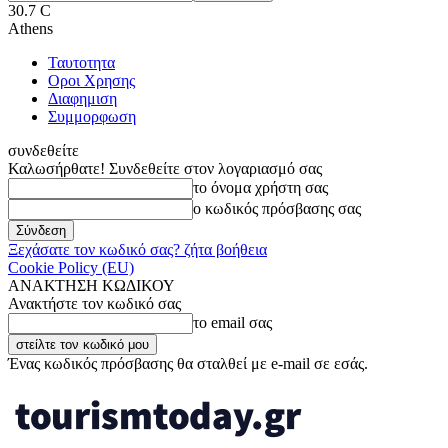
30.7
C
Athens
Ταυτοτητα
Οροι Χρησης
Διαφημιση
Συμμορφωση
συνδεθείτε
Καλωσήρθατε! Συνδεθείτε στον λογαριασμό σας
το όνομα χρήστη σας
ο κωδικός πρόσβασης σας
Ξεχάσατε τον κωδικό σας? ζήτα βοήθεια
Cookie Policy (EU)
ΑΝΑΚΤΗΣΗ ΚΩΔΙΚΟΥ
Ανακτήστε τον κωδικό σας
το email σας
Ένας κωδικός πρόσβασης θα σταλθεί με e-mail σε εσάς.