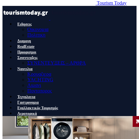
Tourism Today
Ειδησεις
Οικονομια
Πολιτικη
Διαμονη
RealEstate
Προορισμοι
Συνεντευξεις
ΣΥΝΕΝΤΕΥΞΕΙΣ – ΑΡΘΡΑ
Ναυτιλια
Κρουαζιερα
YACHTING
Λιμανι
Ποντοπορος
Τεχνολογια
Γαστρονομια
Εναλλακτικός Τουρισμός
Αεροπορικά