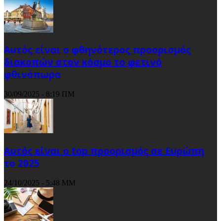
Αυτός είναι ο φθηνότερος προορισμός
διακοπών στον κόσμο το φετινό
φθινόπωρο
30/09/2025 - 8:19 ΠΜ
Αυτός είναι ο top προορισμός σε Ευρώπη
το 2025
24/10/2025 - 5:48 ΜΜ