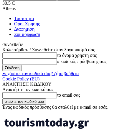
30.5
C
Athens
Ταυτοτητα
Οροι Χρησης
Διαφημιση
Συμμορφωση
συνδεθείτε
Καλωσήρθατε! Συνδεθείτε στον λογαριασμό σας
το όνομα χρήστη σας
ο κωδικός πρόσβασης σας
Ξεχάσατε τον κωδικό σας? ζήτα βοήθεια
Cookie Policy (EU)
ΑΝΑΚΤΗΣΗ ΚΩΔΙΚΟΥ
Ανακτήστε τον κωδικό σας
το email σας
Ένας κωδικός πρόσβασης θα σταλθεί με e-mail σε εσάς.