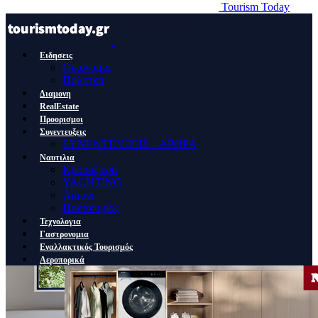
Tourism Today
Ειδησεις
Οικονομια
Πολιτικη
Διαμονη
RealEstate
Προορισμοι
Συνεντευξεις
ΣΥΝΕΝΤΕΥΞΕΙΣ – ΑΡΘΡΑ
Ναυτιλια
Κρουαζιερα
YACHTING
Λιμανι
Ποντοπορος
Τεχνολογια
Γαστρονομια
Εναλλακτικός Τουρισμός
Αεροπορικά