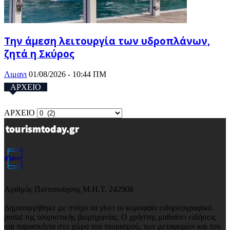
Την άμεση λειτουργία των υδροπλάνων,
ζητά η Σκύρος
Λιμανι
01/08/2026 - 10:44 ΠΜ
ΑΡΧΕΙΟ
ΑΡΧΕΙΟ
Αριθμός Πιστοποίησης Μ.Η.Τ. 242908
Δημιουργήθηκε με στόχο να γίνει το κορυφαίο ειδησεογραφικό
portal της τουριστικής βιομηχανίας. Ο χρήστης μαθαίνει ειδήσεις
και παρασκήνια στο χώρο του τουρισμού, των μεταφορών και του