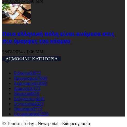
24/10/2025 - 5:48 ΜΜ
Ποια ελληνική πόλη είναι ανάμεσα στις
πιο όμορφες του κόσμου
25/08/2024 - 1:36 ΜΜ
ΔΗΜΟΦΙΛΗ ΚΑΤΗΓΟΡΙΑ
Ειδησεις
63972
Προορισμοι
17604
Αεροπορικά
11092
Διαμονη
10173
Ναυτιλια
4819
Εκδηλώσεις
4541
Τεχνολογια
4523
Οικονομια
3773
Uncategorised
2555
© Tourism Today - Newsportal - Ειδησεογραφία