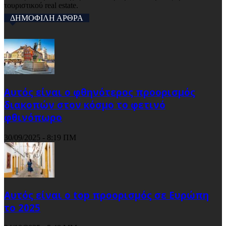
τουριστικού real estate.
ΔΗΜΟΦΙΛΗ ΑΡΘΡΑ
Αυτός είναι ο φθηνότερος προορισμός
διακοπών στον κόσμο το φετινό
φθινόπωρο
30/09/2025 - 8:19 ΠΜ
Αυτός είναι ο top προορισμός σε Ευρώπη
το 2025