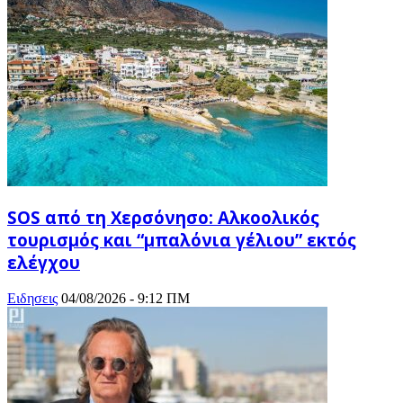
SOS από τη Χερσόνησο: Αλκοολικός
τουρισμός και “μπαλόνια γέλιου” εκτός
ελέγχου
Ειδησεις
04/08/2026 - 9:12 ΠΜ