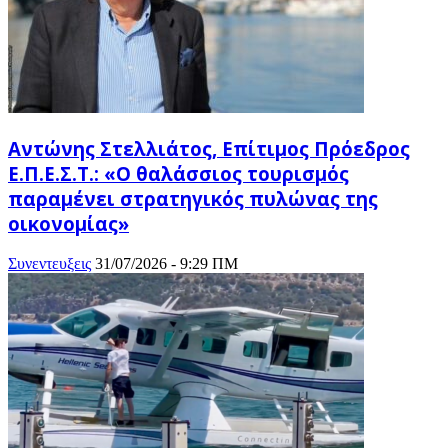
Αντώνης Στελλιάτος, Επίτιμος Πρόεδρος
Ε.Π.Ε.Σ.Τ.: «Ο θαλάσσιος τουρισμός
παραμένει στρατηγικός πυλώνας της
οικονομίας»
Συνεντευξεις
31/07/2026 - 9:29 ΠΜ