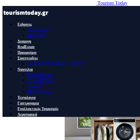
Tourism Today
Ειδησεις
Οικονομια
Πολιτικη
Διαμονη
RealEstate
Προορισμοι
Συνεντευξεις
ΣΥΝΕΝΤΕΥΞΕΙΣ – ΑΡΘΡΑ
Ναυτιλια
Κρουαζιερα
YACHTING
Λιμανι
Ποντοπορος
Τεχνολογια
Γαστρονομια
Εναλλακτικός Τουρισμός
Αεροπορικά