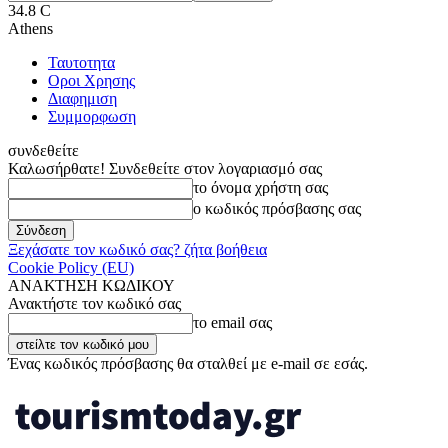
34.8
C
Athens
Ταυτοτητα
Οροι Χρησης
Διαφημιση
Συμμορφωση
συνδεθείτε
Καλωσήρθατε! Συνδεθείτε στον λογαριασμό σας
το όνομα χρήστη σας
ο κωδικός πρόσβασης σας
Ξεχάσατε τον κωδικό σας? ζήτα βοήθεια
Cookie Policy (EU)
ΑΝΑΚΤΗΣΗ ΚΩΔΙΚΟΥ
Ανακτήστε τον κωδικό σας
το email σας
Ένας κωδικός πρόσβασης θα σταλθεί με e-mail σε εσάς.