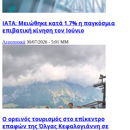
ΙΑΤΑ: Μειώθηκε κατά 1,7% η παγκόσμια
επιβατική κίνηση τον Ιούνιο
Αεροπορικά
30/07/2026 - 5:01 ΜΜ
Ο ορεινός τουρισμός στο επίκεντρο
επαφών της Όλγας Κεφαλογιάννη σε