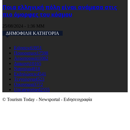
Ποια ελληνική πόλη είναι ανάμεσα στις
πιο όμορφες του κόσμου
25/08/2024 - 1:36 ΜΜ
ΔΗΜΟΦΙΛΗ ΚΑΤΗΓΟΡΙΑ
Ειδησεις
63951
Προορισμοι
17598
Αεροπορικά
11082
Διαμονη
10165
Ναυτιλια
4818
Εκδηλώσεις
4541
Τεχνολογια
4523
Οικονομια
3772
Uncategorised
2555
© Tourism Today - Newsportal - Ειδησεογραφία