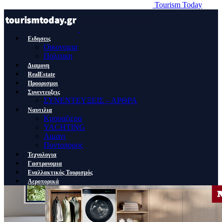
Tourism Today
Ειδησεις
Οικονομια
Πολιτικη
Διαμονη
RealEstate
Προορισμοι
Συνεντευξεις
ΣΥΝΕΝΤΕΥΞΕΙΣ – ΑΡΘΡΑ
Ναυτιλια
Κρουαζιερα
YACHTING
Λιμανι
Ποντοπορος
Τεχνολογια
Γαστρονομια
Εναλλακτικός Τουρισμός
Αεροπορικά