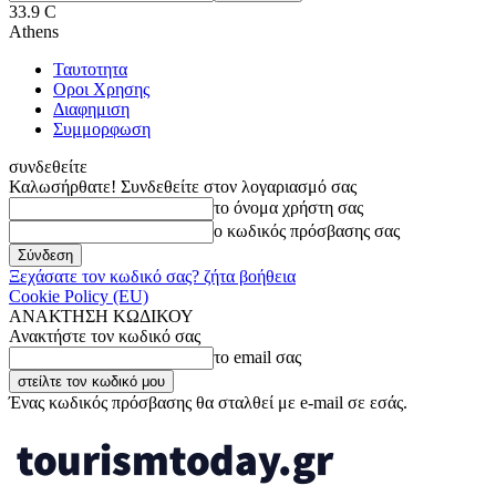
33.9
C
Athens
Ταυτοτητα
Οροι Χρησης
Διαφημιση
Συμμορφωση
συνδεθείτε
Καλωσήρθατε! Συνδεθείτε στον λογαριασμό σας
το όνομα χρήστη σας
ο κωδικός πρόσβασης σας
Ξεχάσατε τον κωδικό σας? ζήτα βοήθεια
Cookie Policy (EU)
ΑΝΑΚΤΗΣΗ ΚΩΔΙΚΟΥ
Ανακτήστε τον κωδικό σας
το email σας
Ένας κωδικός πρόσβασης θα σταλθεί με e-mail σε εσάς.