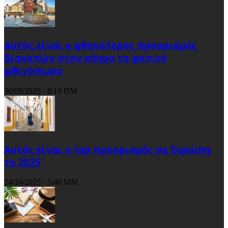
Αυτός είναι ο φθηνότερος προορισμός
διακοπών στον κόσμο το φετινό
φθινόπωρο
30/09/2025 - 8:19 ΠΜ
Αυτός είναι ο top προορισμός σε Ευρώπη
το 2025
24/10/2025 - 5:48 ΜΜ