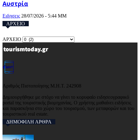
Αυστρία
Ειδησεις
28/07/2026 - 5:44 ΜΜ
ΑΡΧΕΙΟ
ΑΡΧΕΙΟ
Αριθμός Πιστοποίησης Μ.Η.Τ. 242908
Δημιουργήθηκε με στόχο να γίνει το κορυφαίο ειδησεογραφικό
portal της τουριστικής βιομηχανίας. Ο χρήστης μαθαίνει ειδήσεις
και παρασκήνια στο χώρο του τουρισμού, των μεταφορών και του
τουριστικού real estate.
ΔΗΜΟΦΙΛΗ ΑΡΘΡΑ