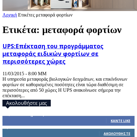
Αρχική
Ετικέτες
μεταφορά φορτίων
Ετικέτα: μεταφορά φορτίων
UPS:Επέκταση του προγράμματος
μεταφοράς ειδικών φορτίων σε
περισσότερες χώρες
11/03/2015 - 8:00 ΜΜ
Η υπηρεσία μεταφοράς βιολογικών δειγμάτων, και επικίνδυνων
φορτίων σε καθορισμένες ποσότητες είναι τώρα διαθέσιμη σε
περισσότερες από 50 χώρες Η UPS ανακοίνωσε σήμερα την
επέκταση...
Ακολουθήστε μας
32,793
Υποστηρικτές
ΚΆΝΤΕ LIKE
1,914
Ακόλουθοι
ΑΚΟΛΟΥΘΉΣΤΕ