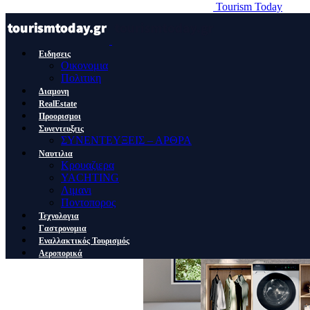
Tourism Today
Ειδησεις
Οικονομια
Πολιτικη
Διαμονη
RealEstate
Προορισμοι
Συνεντευξεις
ΣΥΝΕΝΤΕΥΞΕΙΣ – ΑΡΘΡΑ
Ναυτιλια
Κρουαζιερα
YACHTING
Λιμανι
Ποντοπορος
Τεχνολογια
Γαστρονομια
Εναλλακτικός Τουρισμός
Αεροπορικά