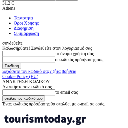
31.2
C
Athens
Ταυτοτητα
Οροι Χρησης
Διαφημιση
Συμμορφωση
συνδεθείτε
Καλωσήρθατε! Συνδεθείτε στον λογαριασμό σας
το όνομα χρήστη σας
ο κωδικός πρόσβασης σας
Ξεχάσατε τον κωδικό σας? ζήτα βοήθεια
Cookie Policy (EU)
ΑΝΑΚΤΗΣΗ ΚΩΔΙΚΟΥ
Ανακτήστε τον κωδικό σας
το email σας
Ένας κωδικός πρόσβασης θα σταλθεί με e-mail σε εσάς.