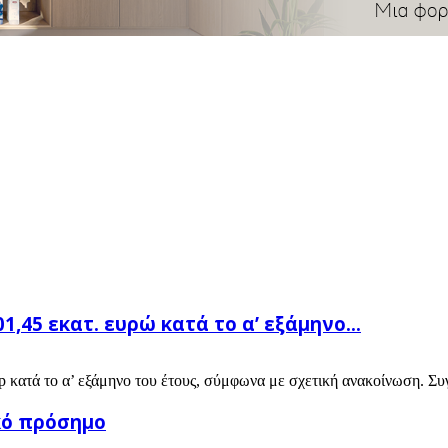
1,45 εκατ. ευρώ κατά το α’ εξάμηνο...
 κατά το α’ εξάμηνο του έτους, σύμφωνα με σχετική ανακοίνωση. Συγκ
κό πρόσημο