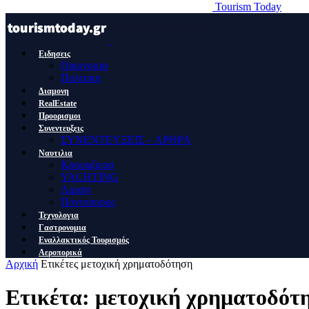
Tourism Today
Ειδησεις
Οικονομια
Πολιτικη
Διαμονη
RealEstate
Προορισμοι
Συνεντευξεις
ΣΥΝΕΝΤΕΥΞΕΙΣ – ΑΡΘΡΑ
Ναυτιλια
Κρουαζιερα
YACHTING
Λιμανι
Ποντοπορος
Τεχνολογια
Γαστρονομια
Εναλλακτικός Τουρισμός
Αεροπορικά
Αρχική
Ετικέτες
μετοχική χρηματοδότηση
Ετικέτα: μετοχική χρηματοδότ