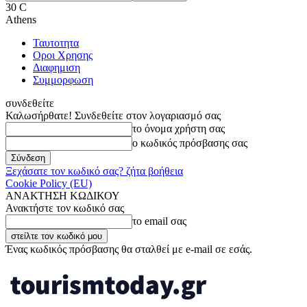
30
C
Athens
Ταυτοτητα
Οροι Χρησης
Διαφημιση
Συμμορφωση
συνδεθείτε
Καλωσήρθατε! Συνδεθείτε στον λογαριασμό σας
το όνομα χρήστη σας
ο κωδικός πρόσβασης σας
Ξεχάσατε τον κωδικό σας? ζήτα βοήθεια
Cookie Policy (EU)
ΑΝΑΚΤΗΣΗ ΚΩΔΙΚΟΥ
Ανακτήστε τον κωδικό σας
το email σας
Ένας κωδικός πρόσβασης θα σταλθεί με e-mail σε εσάς.